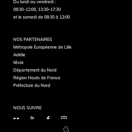
Du lundi au vendredi :
08:30–12:00, 13:30–17:30
et le samedi de 08:30 à 12:00
NOS PARTENAIRES
Métropole Européenne de Lille
Adélie
Ilévia
Département du Nord
Région Hauts de France
Préfecture du Nord
NOUS SUIVRE
F
Y
F
I
l
o
a
n