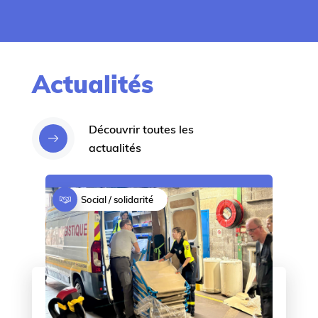
a
l
i
t
é
s
Actualités
Découvrir toutes les
actualités
Social / solidarité