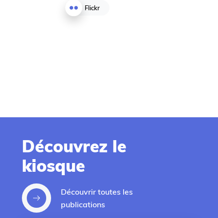
Flickr
Facebook
Un goûter à la
Préhistoire, ça
Découvrez le
vous tente? 🤩 👉
kiosque
Alors rdv cet
après-midi dès
14h, et jusque...
Découvrir toutes les
publications