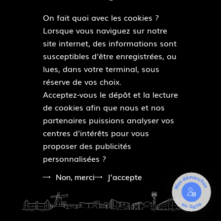
i
u
c
s
On fait quoi avec les cookies ?
c
T
e
t
MAIRIES DE QUARTIERS
Lorsque vous naviguez sur notre
k
Découvrir les mairies de quartiers
u
b
a
site internet, des informations sont
r
b
o
g
susceptibles d'être enregistrées, ou
e
o
r
lues, dans votre terminal, sous
ESPACE PRESSE
k
a
réserve de vos choix.
Accéder à l’espace presse
m
Acceptez-vous le dépôt et la lecture
de cookies afin que nous et nos
Pied
partenaires puissions analyser vos
Plan du site
de
centres d'intérêts pour vous
Mentions légales
page
proposer des publicités
Accessibilité : partiellement conforme
personnalisées ?
Données personnelles
Modalités relatives aux cookies
Non, merci
J'accepte
M
e
s
d