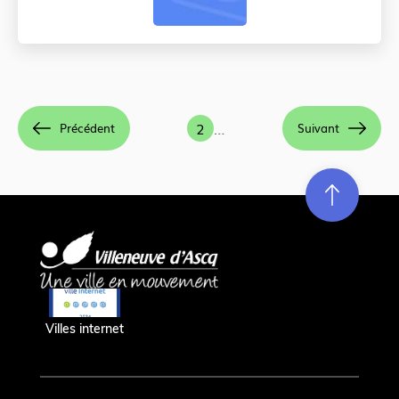
Pagination
Page
2
…
Précédent
Suivant
courante
Re
m
on
e
en hau
Villes internet