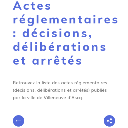
Actes
g
n
réglementaires
e
: décisions,
délibérations
et arrêtés
Retrouvez la liste des actes réglementaires
(décisions, délibérations et arrêtés) publiés
par la ville de Villeneuve d'Ascq.
V
P
o