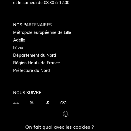
et le samedi de 08:30 à 12:00
NOS PARTENAIRES
Métropole Européenne de Lille
Adélie
Ilévia
Département du Nord
Région Hauts de France
Préfecture du Nord
NOUS SUIVRE
F
Y
F
I
l
o
a
n
i
u
c
s
On fait quoi avec les cookies ?
c
T
e
t
MAIRIES DE QUARTIERS