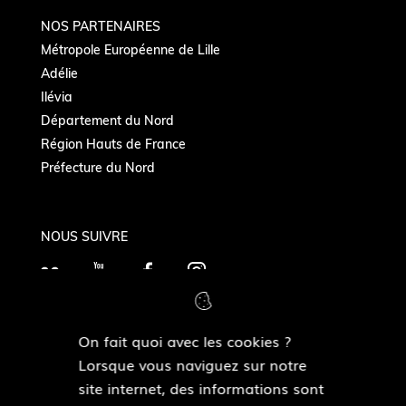
NOS PARTENAIRES
Métropole Européenne de Lille
Adélie
Ilévia
Département du Nord
Région Hauts de France
Préfecture du Nord
NOUS SUIVRE
F
Y
F
I
l
o
a
n
i
u
c
s
On fait quoi avec les cookies ?
c
T
e
t
MAIRIES DE QUARTIERS
Lorsque vous naviguez sur notre
k
Découvrir les mairies de quartiers
u
b
a
site internet, des informations sont
r
b
o
g