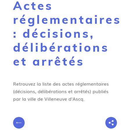
Actes
g
n
réglementaires
e
: décisions,
délibérations
et arrêtés
Retrouvez la liste des actes réglementaires
(décisions, délibérations et arrêtés) publiés
par la ville de Villeneuve d'Ascq.
V
P
o