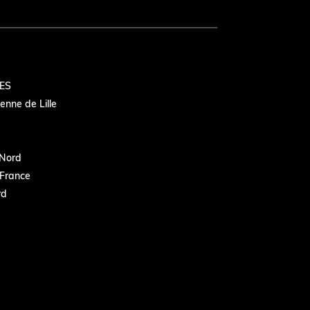
ES
nne de Lille
Nord
France
rd