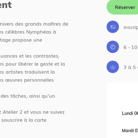
ent
Réserver
’univers des grands maîtres de
inscri
ses célèbres Nymphéas à
stage propose une
6 - 10 
uances et les contrastes,
s pour libérer le geste et la
3 à 5
 artistes traduisent la
des œuvres personnelles
juillet 2026
 des tâches, ainsi qu'un
z Atelier 2 et vous ne suivez
10 h 00 - 12 h 00
Lundi 0
souscrire à la carte
10 h 00 - 12 h 00
Mardi 0