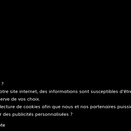
 ?
re site internet, des informations sont susceptibles d'être
 : partiellement conforme
Données personnelles
Modalités relative
erve de vos choix.
 lecture de cookies afin que nous et nos partenaires puiss
r des publicités personnalisées ?
pte