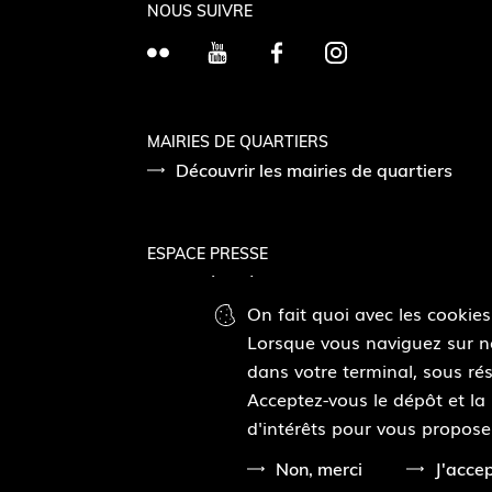
NOUS SUIVRE
F
Y
F
I
l
o
a
n
i
u
c
s
c
T
e
t
MAIRIES DE QUARTIERS
k
Découvrir les mairies de quartiers
u
b
a
r
b
o
g
e
o
r
ESPACE PRESSE
k
a
Accéder à l’espace presse
m
On fait quoi avec les cookies
Lorsque vous naviguez sur not
Pied
Plan du site
Mentions légales
Accessibilité
dans votre terminal, sous rés
de
Acceptez-vous le dépôt et la
page
d'intérêts pour vous propose
Non, merci
J'acce