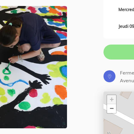
10 h 00 - 12 h 00
Mercred
10 h 00 - 12 h 00
Jeudi 0
10 h 00 - 12 h 00
Vendred
Ferme 
Avenu
+
−