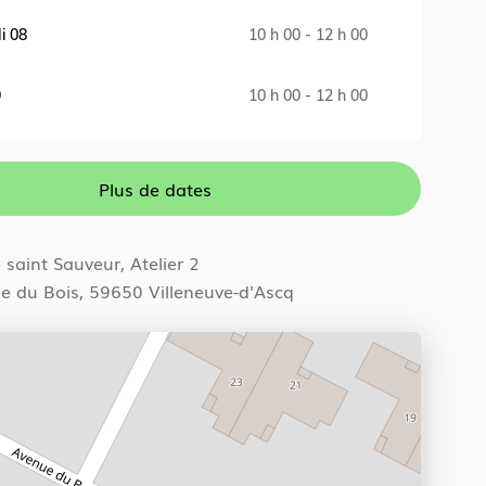
i 08
10 h 00 - 12 h 00
M
9
10 h 00 - 12 h 00
J
i 10
10 h 00 - 12 h 00
V
Plus de dates
saint Sauveur, Atelier 2
e du Bois, 59650 Villeneuve-d'Ascq