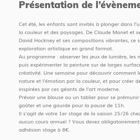
Présentation de l’évènem
'
e
a
s
c
Cet été, les enfants sont invités à plonger dans l
i
c
la couleur et des paysages. De Claude Monet et 
c
u
David Hockney et ses compositions vibrantes, ce 
i
e
exploration artistique en grand format.
i
Au programme : observer les jeux de lumière, les n
l
puis expérimenter la peinture sur de larges surface
créativité. Une semaine pour découvrir comment les
nature et l’émotion par la couleur, et pour créer 
inspirées par ces géants de l’art moderne.
juillet 2026
Prévoir une blouse ou un tablier pour se prémunir
goûter et une gourde pour la pause de 11h.
Il s'agit de votre 1er stage de la saison 25/26 che
10 h 00 - 12 h 00
Lundi 06
aucun cours annuel ? Vous devez obligatoirement 
adhésion stage à 8€.
10 h 00 - 12 h 00
Mardi 07