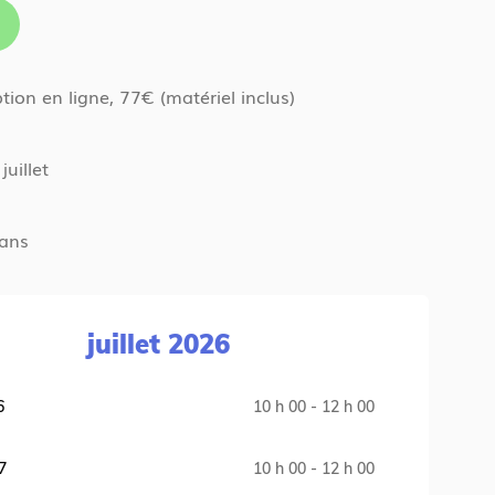
ption en ligne, 77€ (matériel inclus)
juillet
 ans
juillet 2026
6
10 h 00 - 12 h 00
L
7
10 h 00 - 12 h 00
M