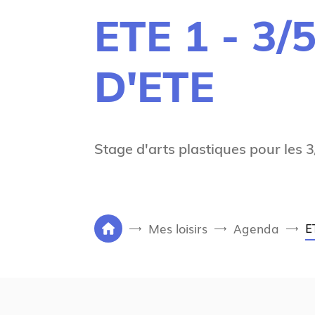
ETE 1 - 3
D'ETE
Stage d'arts plastiques pour les 
V
E
Mes loisirs
Agenda
P
o
a
u
g
s
e
ê
d
t