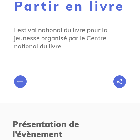
Partir en livre
g
n
e
Festival national du livre pour la
jeunesse organisé par le Centre
national du livre
V
P
o
r
u
é
s
c
ê
é
t
Présentation de
d
e
l’évènement
e
s