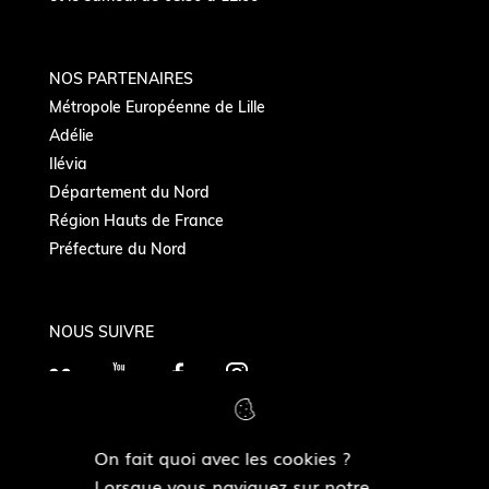
NOS PARTENAIRES
Métropole Européenne de Lille
Adélie
Ilévia
Département du Nord
Région Hauts de France
Préfecture du Nord
NOUS SUIVRE
F
Y
F
I
l
o
a
n
i
u
c
s
On fait quoi avec les cookies ?
c
T
e
t
MAIRIES DE QUARTIERS
Lorsque vous naviguez sur notre