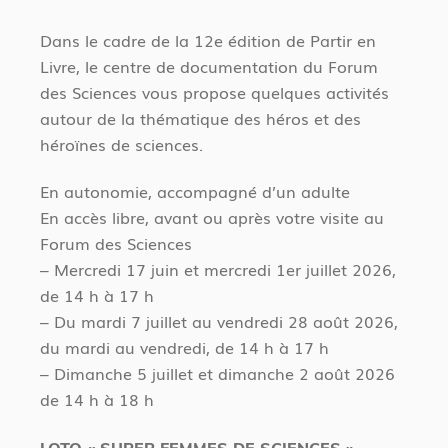
n
i
t
c
Dans le cadre de la 12e édition de Partir en
i
Livre, le centre de documentation du Forum
des Sciences vous propose quelques activités
autour de la thématique des héros et des
héroïnes de sciences.
En autonomie, accompagné d’un adulte
En accès libre, avant ou après votre visite au
Forum des Sciences
– Mercredi 17 juin et mercredi 1er juillet 2026,
de 14 h à 17 h
– Du mardi 7 juillet au vendredi 28 août 2026,
du mardi au vendredi, de 14 h à 17 h
– Dimanche 5 juillet et dimanche 2 août 2026
de 14 h à 18 h
LOTO « SUPER FEMMES DE SCIENCES »