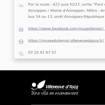
Par la route : A22 puis N227, sortie "Pont 
Annappes / Mairie d'Annappes. Métro : Arr
bus 34 ou 13, arrêt Annappes-République
https://www.facebook.com/museeterroir/
https://museeduterroir.villeneuvedascq.fr/
03 20 91 87 57