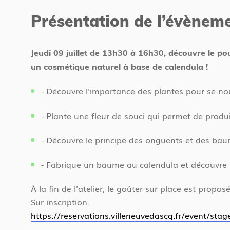
d
t
Présentation de l’évènem
'
e
a
s
c
i
Jeudi 09 juillet de 13h30 à 16h30, découvre le po
c
c
un cosmétique naturel à base de calendula !
u
i
e
- Découvre l'importance des plantes pour se nourr
i
- Plante une fleur de souci qui permet de produ
l
- Découvre le principe des onguents et des ba
- Fabrique un baume au calendula et découvre l
juillet 2026
À la fin de l'atelier, le goûter sur place est propo
Sur inscription.
https://reservations.villeneuvedascq.fr/event/stages
13 h 30 - 16 h 30
Jeudi 09