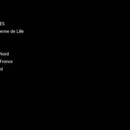
ES
nne de Lille
Nord
France
rd