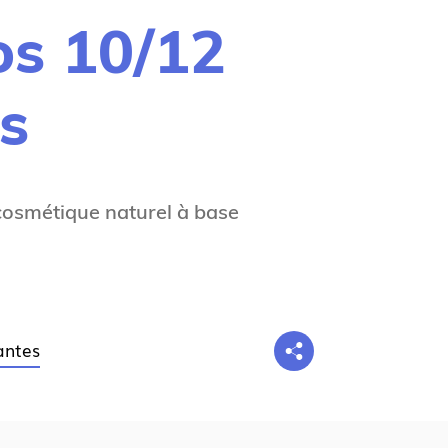
g
s 10/12
n
e
es
 cosmétique naturel à base
antes