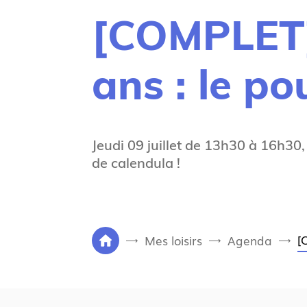
[COMPLET]
ans : le po
Jeudi 09 juillet de 13h30 à 16h30
de calendula !
V
[
Mes loisirs
Agenda
P
o
a
u
g
s
e
ê