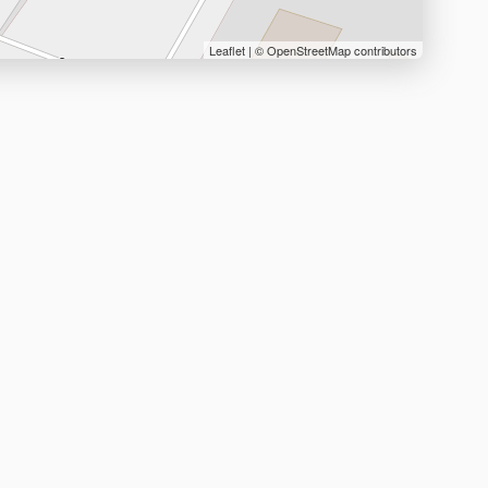
Leaflet
| ©
OpenStreetMap
contributors