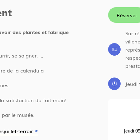
ent
Réserver
uvoir des plantes et fabrique
Sur ré
villen
représ
ir, se soigner, ...
respec
presta
ire de la calendula
Jeudi 
umes
a satisfaction du fait-main!
juillet 2026
sé par le musée.
juillet-terroir
13 h 30 - 16 h 30
Jeudi 0