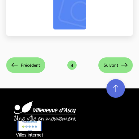
Pagination
Page
4
Précédent
Suivant
courante
Re
m
on
e
en hau
Villes internet