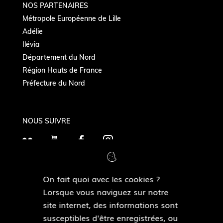
NOS PARTENAIRES
Métropole Européenne de Lille
Adélie
Ilévia
Département du Nord
Région Hauts de France
Préfecture du Nord
NOUS SUIVRE
F
Y
F
I
l
o
a
n
i
u
c
s
On fait quoi avec les cookies ?
c
T
e
t
MAIRIES DE QUARTIERS
Lorsque vous naviguez sur notre
k
Découvrir les mairies de quartiers
u
b
a
site internet, des informations sont
r
b
o
g
susceptibles d'être enregistrées, ou
e
o
r