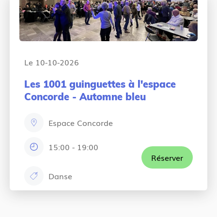
Le 10-10-2026
Les 1001 guinguettes à l'espace
Concorde - Automne bleu
Espace Concorde
e
m
15:00
-
19:00
h
p
Réserver
o
l
Danse
u
a
c
r
c
a
s
e
t
:
m