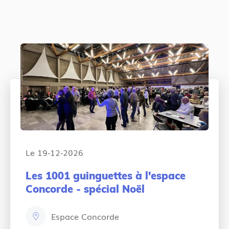
e
e
g
n
o
t
r
:
y
:
Le 19-12-2026
Les 1001 guinguettes à l'espace
Concorde - spécial Noël
Espace Concorde
e