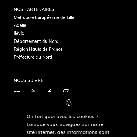
NOS PARTENAIRES
Métropole Européenne de Lille
Adélie
Ilévia
Département du Nord
Région Hauts de France
Préfecture du Nord
NOUS SUIVRE
F
Y
F
I
l
o
a
n
i
u
c
s
On fait quoi avec les cookies ?
c
T
e
t
MAIRIES DE QUARTIERS
Lorsque vous naviguez sur notre
k
Découvrir les mairies de quartiers
u
b
a
site internet, des informations sont
r
b
o
g