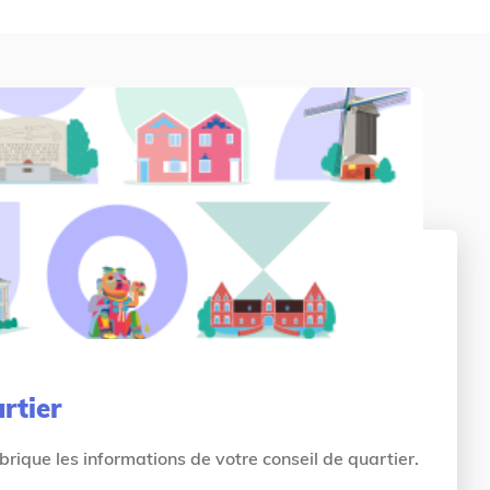
g
n
e
rtier
rique les informations de votre conseil de quartier.