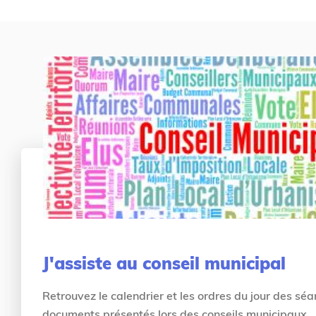
u
g
s
e
ê
d
t
'
e
a
s
c
i
c
c
u
i
e
i
l
J'assiste au conseil municipal
Retrouvez le calendrier et les ordres du jour des séa
documents présentés lors des conseils municipaux.