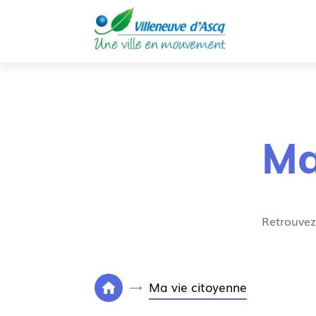
Ma
Retrouvez 
V
Ma vie citoyenne
P
o
a