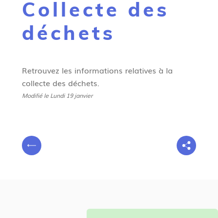
Collecte des
g
n
déchets
e
Retrouvez les informations relatives à la
collecte des déchets.
Modifié le Lundi 19 janvier
V
P
o
r
u
é
s
c
ê
é
t
d
e