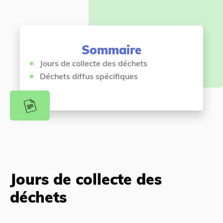
e
s
n
i
t
c
Sommaire
i
Jours de collecte des déchets
Déchets diffus spécifiques
Jours de collecte des
déchets