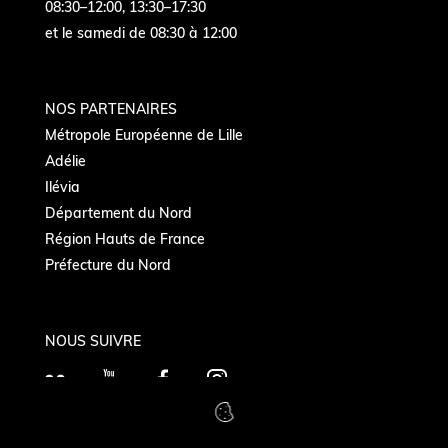
08:30–12:00, 13:30–17:30
et le samedi de 08:30 à 12:00
NOS PARTENAIRES
Métropole Européenne de Lille
Adélie
Ilévia
Département du Nord
Région Hauts de France
Préfecture du Nord
NOUS SUIVRE
F
Y
F
I
l
o
a
n
i
u
c
s