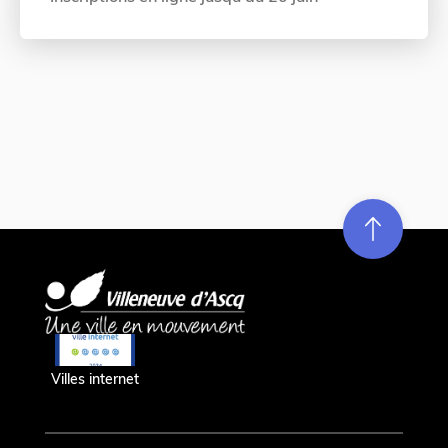
Re
m
on
e
en hau
Villes internet