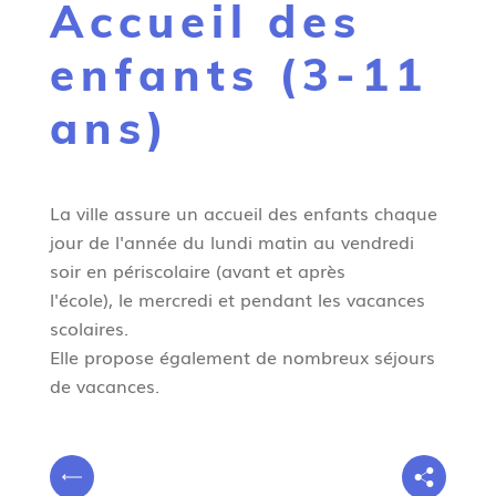
Accueil des
g
n
enfants (3-11
e
ans)
La ville assure un accueil des enfants chaque
jour de l'année du lundi matin au vendredi
soir en périscolaire (avant et après
l'école), le mercredi et pendant les vacances
scolaires.
Elle propose également de nombreux séjours
de vacances.
V
P