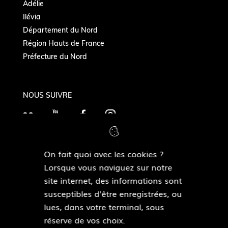
Adélie
Ilévia
Département du Nord
Région Hauts de France
Préfecture du Nord
NOUS SUIVRE
F
Y
F
I
l
o
a
n
i
u
c
s
On fait quoi avec les cookies ?
c
T
e
t
MAIRIES DE QUARTIERS
Lorsque vous naviguez sur notre
k
Découvrir les mairies de quartiers
u
b
a
site internet, des informations sont
r
b
o
g
susceptibles d'être enregistrées, ou
e
o
r
lues, dans votre terminal, sous
ESPACE PRESSE
k
a
réserve de vos choix.
Accéder à l’espace presse
m