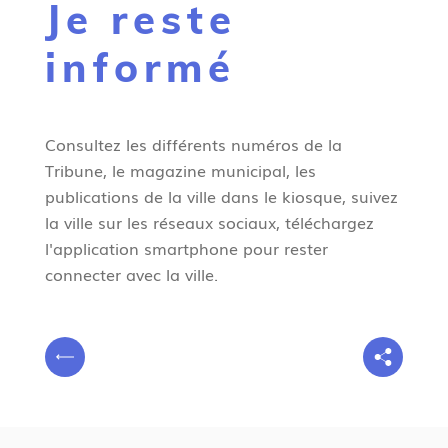
Je reste
g
n
informé
e
Consultez les différents numéros de la
Tribune, le magazine municipal, les
publications de la ville dans le kiosque, suivez
la ville sur les réseaux sociaux, téléchargez
l'application smartphone pour rester
connecter avec la ville.
V
P
o
r
u
é
s
c