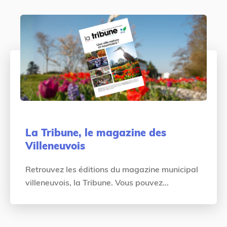
ê
é
t
d
e
e
s
n
i
t
c
i
La Tribune, le magazine des
Villeneuvois
Retrouvez les éditions du magazine municipal
villeneuvois, la Tribune. Vous pouvez...