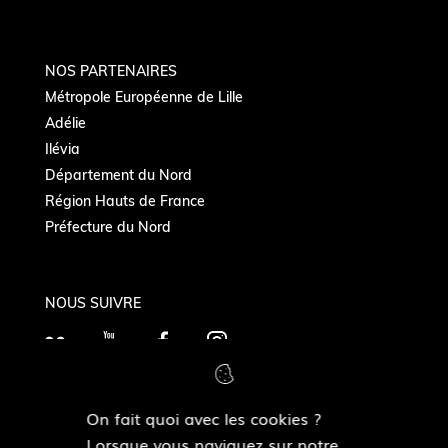
NOS PARTENAIRES
Métropole Européenne de Lille
Adélie
Ilévia
Département du Nord
Région Hauts de France
Préfecture du Nord
NOUS SUIVRE
F
Y
F
I
l
o
a
n
i
u
c
s
On fait quoi avec les cookies ?
c
T
e
t
MAIRIES DE QUARTIERS
Lorsque vous naviguez sur notre
k
u
b
a