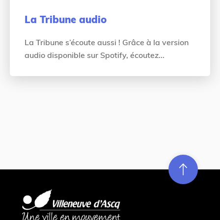
La Tribune audio
La Tribune s’écoute aussi ! Grâce à la version
audio disponible sur Spotify, écoutez...
Re
m
on
e
en hau