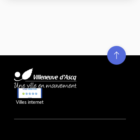
Re
m
on
e
en hau
Villes internet