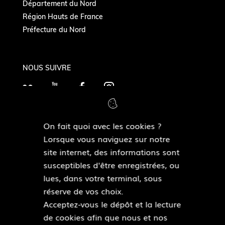
Département du Nord
Région Hauts de France
Préfecture du Nord
NOUS SUIVRE
F
Y
F
I
l
o
a
n
i
u
c
s
On fait quoi avec les cookies ?
c
T
e
t
MAIRIES DE QUARTIERS
Lorsque vous naviguez sur notre
k
Découvrir les mairies de quartiers
u
b
a
site internet, des informations sont
r
b
o
g
susceptibles d'être enregistrées, ou
e
o
r
lues, dans votre terminal, sous
ESPACE PRESSE
k
a
réserve de vos choix.
Accéder à l’espace presse
m
Acceptez-vous le dépôt et la lecture
de cookies afin que nous et nos