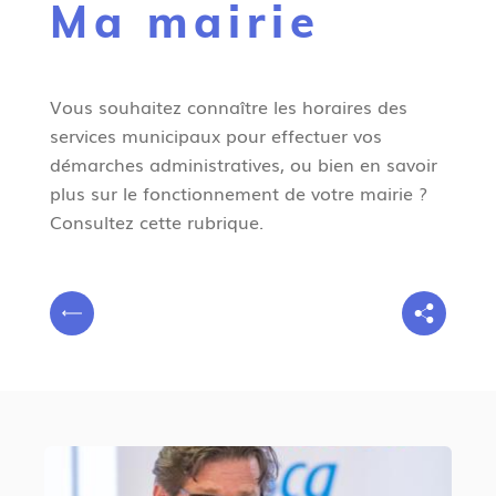
Ma mairie
g
n
e
Vous souhaitez connaître les horaires des
services municipaux pour effectuer vos
démarches administratives, ou bien en savoir
plus sur le fonctionnement de votre mairie ?
Consultez cette rubrique.
V
P
o
r
u
é
s
c
ê
é
t
d
e