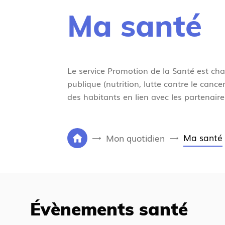
Ma santé
Le service Promotion de la Santé est ch
publique (nutrition, lutte contre le canc
des habitants en lien avec les partenaire
V
Ma santé
Mon quotidien
P
o
a
u
g
s
e
ê
d
t
Évènements santé
'
e
a