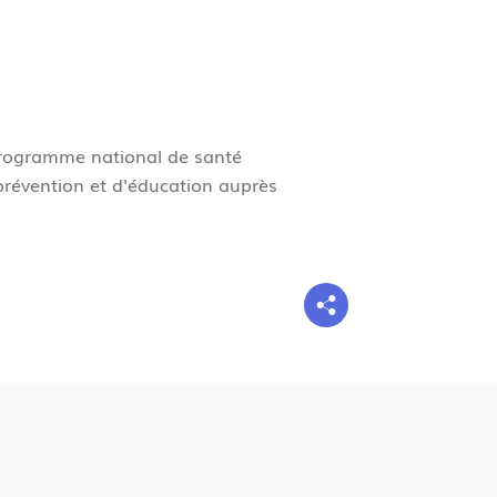
g
n
e
 programme national de santé
 prévention et d'éducation auprès