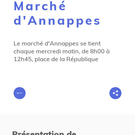
Marché
g
n
d'Annappes
e
Le marché d'Annappes se tient
chaque mercredi matin, de 8h00 à
12h45, place de la République
V
P
o
r
u
é
s
c
ê
é
t
Présentation de