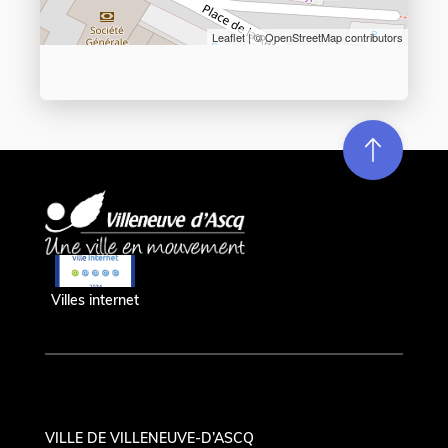
Leaflet
| ©
OpenStreetMap
contributors
Re
m
on
e
en hau
Villes internet
VILLE DE VILLENEUVE-D’ASCQ