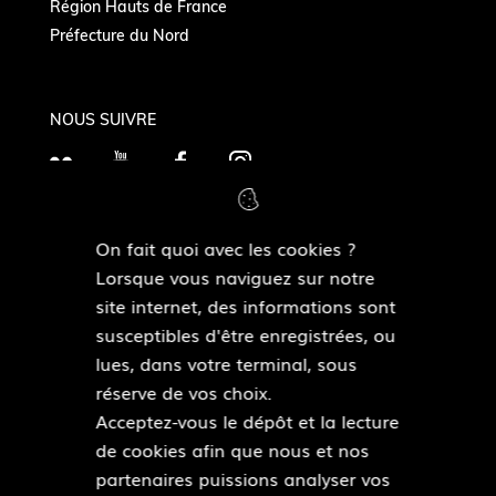
Région Hauts de France
Préfecture du Nord
NOUS SUIVRE
F
Y
F
I
l
o
a
n
i
u
c
s
On fait quoi avec les cookies ?
c
T
e
t
MAIRIES DE QUARTIERS
Lorsque vous naviguez sur notre
k
Découvrir les mairies de quartiers
u
b
a
site internet, des informations sont
r
b
o
g
susceptibles d'être enregistrées, ou
e
o
r
lues, dans votre terminal, sous
ESPACE PRESSE
k
a
réserve de vos choix.
Accéder à l’espace presse
m
Acceptez-vous le dépôt et la lecture
de cookies afin que nous et nos
Pied
partenaires puissions analyser vos
Plan du site