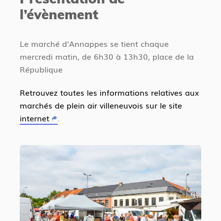
d
e
l’évènement
e
s
n
i
t
c
Le marché d'Annappes se tient chaque
i
mercredi matin, de 6h30 à 13h30, place de la
République
Retrouvez toutes les informations relatives aux
marchés de plein air villeneuvois sur le site
internet
.