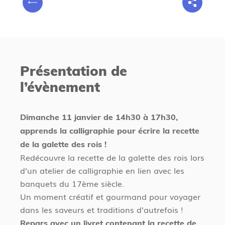
P
o
r
u
é
s
c
ê
é
t
Présentation de
d
e
l’évènement
e
s
n
i
t
c
Dimanche 11 janvier de 14h30 à 17h30,
i
apprends la calligraphie pour écrire la recette
de la galette des rois !
Redécouvre la recette de la galette des rois lors
d'un atelier de calligraphie en lien avec les
banquets du 17ème siècle.
Un moment créatif et gourmand pour voyager
dans les saveurs et traditions d'autrefois !
Repars avec un livret contenant la recette de