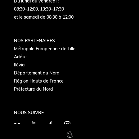
Du lundi au vendredi :
08:30–12:00, 13:30–17:30
et le samedi de 08:30 à 12:00
NOS PARTENAIRES
Métropole Européenne de Lille
Adélie
Ilévia
Département du Nord
Région Hauts de France
Préfecture du Nord
NOUS SUIVRE
F
Y
F
I
l
o
a
n