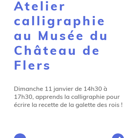
Atelier
g
n
calligraphie
e
au Musée du
Château de
Flers
Dimanche 11 janvier de 14h30 à
17h30, apprends la calligraphie pour
écrire la recette de la galette des rois !
V