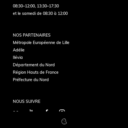
08:30–12:00, 13:30–17:30
et le samedi de 08:30 à 12:00
NOS PARTENAIRES
Métropole Européenne de Lille
Adélie
Ilévia
Département du Nord
Région Hauts de France
Préfecture du Nord
NOUS SUIVRE
F
Y
F
I
l
o
a
n
i
u
c
s