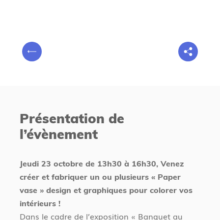
V
P
o
r
u
é
s
c
ê
é
t
Présentation de
d
e
l’évènement
e
s
n
i
t
c
Jeudi 23 octobre de 13h30 à 16h30, Venez
i
créer et fabriquer un ou plusieurs « Paper
vase » design et graphiques pour colorer vos
intérieurs !
Dans le cadre de l’exposition « Banquet au