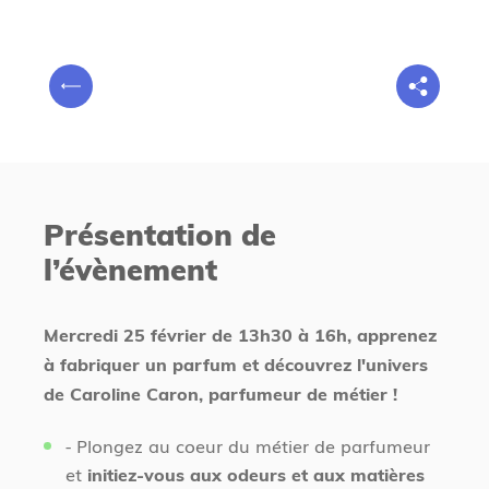
V
P
o
r
u
é
s
c
ê
é
t
Présentation de
d
e
l’évènement
e
s
n
i
t
c
Mercredi 25 février de 13h30 à 16h, apprenez
i
à fabriquer un parfum et découvrez l'univers
de Caroline Caron, parfumeur de métier !
- Plongez au coeur du métier de parfumeur
et
initiez-vous aux odeurs et aux matières