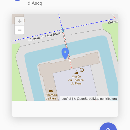
d'Ascq
+
−
Leaflet
| ©
OpenStreetMap
contributors