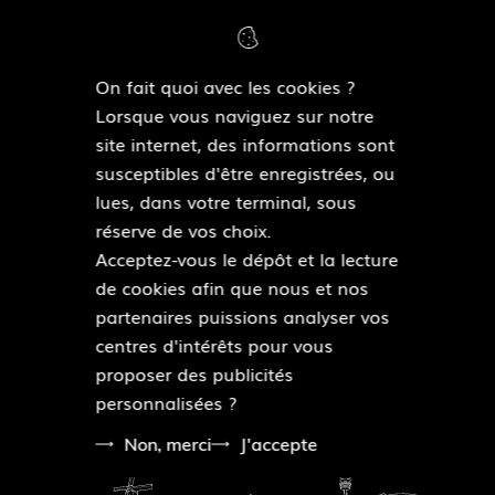
F
Y
F
I
l
o
a
n
i
u
c
s
On fait quoi avec les cookies ?
c
T
e
t
MAIRIES DE QUARTIERS
Lorsque vous naviguez sur notre
k
Découvrir les mairies de quartiers
u
b
a
site internet, des informations sont
r
b
o
g
susceptibles d'être enregistrées, ou
e
o
r
lues, dans votre terminal, sous
ESPACE PRESSE
k
a
réserve de vos choix.
Accéder à l’espace presse
m
Acceptez-vous le dépôt et la lecture
de cookies afin que nous et nos
Pied
partenaires puissions analyser vos
Plan du site
de
centres d'intérêts pour vous
Mentions légales
page
proposer des publicités
Accessibilité : partiellement conforme
personnalisées ?
Données personnelles
Modalités relatives aux cookies
Non, merci
J'accepte