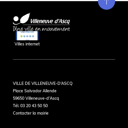
Re
m
on
e
en hau
Villes internet
VILLE DE VILLENEUVE-D’ASCQ
Place Salvador Allende
59650 Villeneuve-d'Ascq
Tél. 03 20 43 50 50
Contacter la mairie