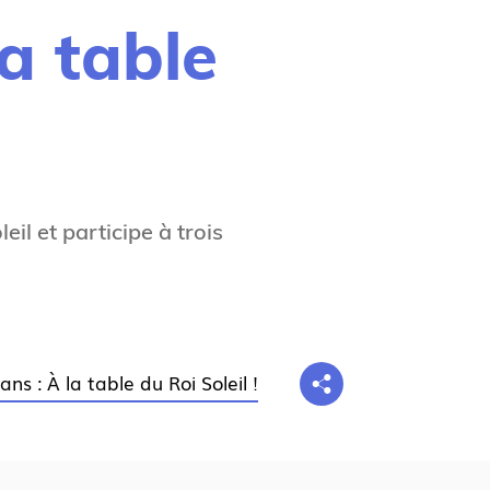
g
la table
n
e
il et participe à trois
ns : À la table du Roi Soleil !