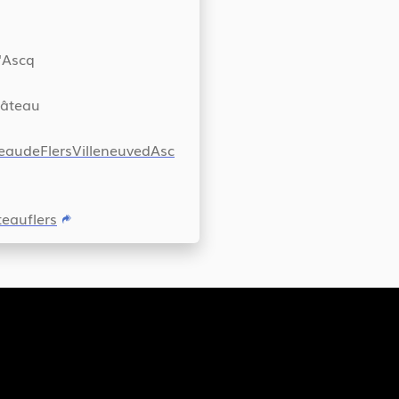
'Ascq
hâteau
audeFlersVilleneuvedAsc
eauflers