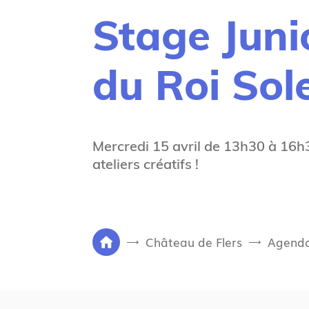
Stage Junio
du Roi Solei
Mercredi 15 avril de 13h30 à 16h30,
ateliers créatifs !
V
Château de Flers
Agenda
P
o
a
u
g
s
e
ê