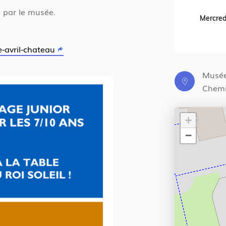
sé par le musée.
13 h 30 - 16 h 30
Mercred
e-avril-chateau
Musée
Chemi
+
−