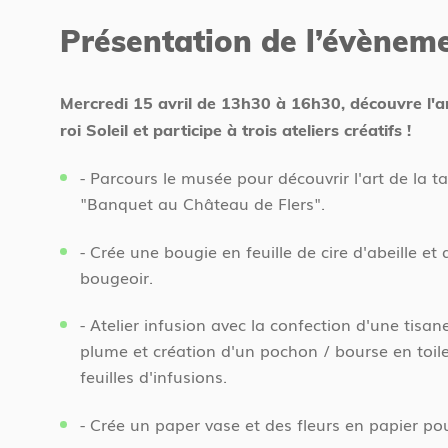
d
t
Présentation de l’évènem
'
e
a
s
c
i
Mercredi 15 avril de 13h30 à 16h30, découvre l'ar
c
c
roi Soleil et participe à trois ateliers créatifs !
u
i
e
- Parcours le musée pour découvrir l'art de la t
i
"Banquet au Château de Flers".
l
- Crée une bougie en feuille de cire d'abeille et
bougeoir.
- Atelier infusion avec la confection d'une tisane
plume et création d'un pochon / bourse en toile
feuilles d'infusions.
- Crée un paper vase et des fleurs en papier pou
avril 2026