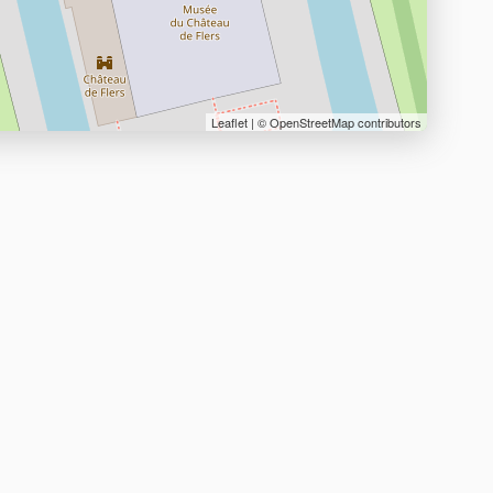
Leaflet
| ©
OpenStreetMap
contributors