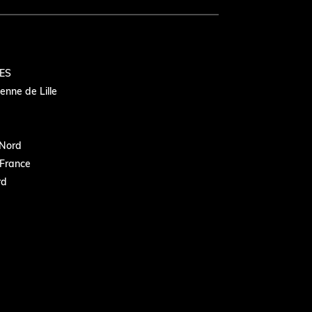
ES
nne de Lille
Nord
France
rd