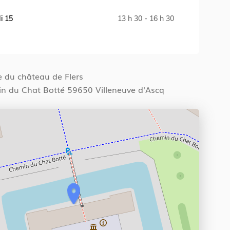
i 15
13 h 30 - 16 h 30
M
 du château de Flers
n du Chat Botté 59650 Villeneuve d'Ascq