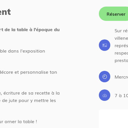
ent
Réserver
t de la table à l'époque du
Sur ré
villen
représ
able dans l'exposition
respec
presta
 décore et personnalise ton
Mercr
, écriture de sa recette à la
7 à 1
 de jute pour y mettre les
r orner la table !
avril 2026