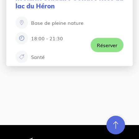
lac du Héron
Base de pleine nature
e
m
18:00
-
21:30
h
p
Réserver
o
l
Santé
u
a
c
r
c
a
s
e
t
:
m
e
e
g
n
o
t
r
:
y
:
Re
m
on
e
en hau