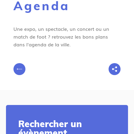
Agenda
g
n
e
Une expo, un spectacle, un concert ou un
match de foot ? retrouvez les bons plans
dans l'agenda de la ville.
V
P
o
r
u
é
s
c
ê
é
t
d
e
e
s
Rechercher un
n
i
évènement