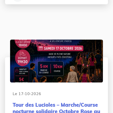
r
c
a
s
e
t
:
m
e
e
g
n
o
t
r
:
y
:
Le 17-10-2026
Tour des Lucioles – Marche/Course
nocturne solidaire Octobre Rose au