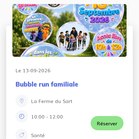
r
:
y
:
Le 13-09-2026
Bubble run familiale
La Ferme du Sart
e
m
10:00
-
12:00
h
p
Réserver
o
l
Santé
u
a
c