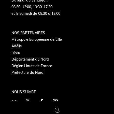
Du lundi au vendredi :
08:30–12:00, 13:30–17:30
et le samedi de 08:30 à 12:00
NOS PARTENAIRES
Métropole Européenne de Lille
Adélie
Ilévia
Département du Nord
Région Hauts de France
Préfecture du Nord
NOUS SUIVRE
F
Y
F
I
l
o
a
n