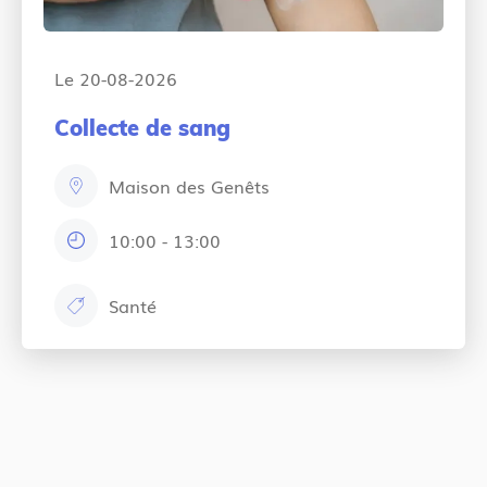
Le 20-08-2026
Collecte de sang
Maison des Genêts
e
m
10:00
-
13:00
h
p
o
l
Santé
u
a
c
r
c
a
s
e
t
:
m
e
e
g
n
o
t