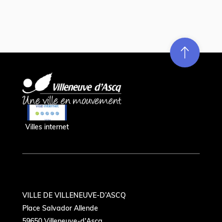
Re
m
on
e
en hau
Villes internet
VILLE DE VILLENEUVE-D’ASCQ
Place Salvador Allende
59650 Villeneuve-d'Ascq