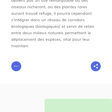
devient pas un site remarquable où des
oiseaux nicheront, où des plantes rares
auront trouvé refuge, il pourra cependant
s’intégrer dans un réseau de corridors
écologiques (biologiques) et servir de relais
entre deux milieux naturels permettant le
déplacement des espèces, vital pour leur
maintien.
V
P
o
r
u
é
s
c
ê
é
t
d
e
e
s