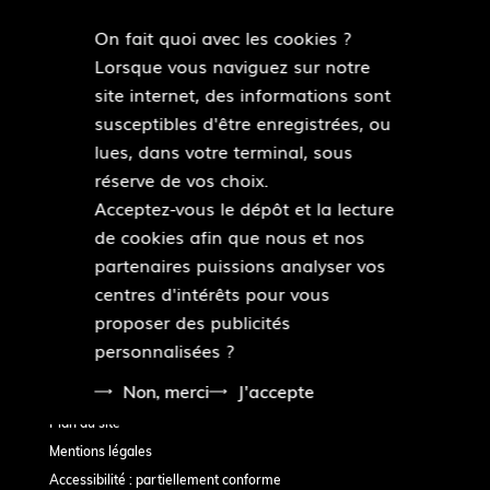
On fait quoi avec les cookies ?
Lorsque vous naviguez sur notre
NOUS SUIVRE
site internet, des informations sont
F
Y
F
I
susceptibles d'être enregistrées, ou
l
o
a
n
lues, dans votre terminal, sous
i
u
c
s
réserve de vos choix.
c
T
e
t
MAIRIES DE QUARTIERS
Acceptez-vous le dépôt et la lecture
k
Découvrir les mairies de quartiers
u
b
a
de cookies afin que nous et nos
r
b
o
g
partenaires puissions analyser vos
e
o
r
centres d'intérêts pour vous
ESPACE PRESSE
k
a
proposer des publicités
Accéder à l’espace presse
m
personnalisées ?
Non, merci
J'accepte
Pied
Plan du site
de
Mentions légales
page
Accessibilité : partiellement conforme