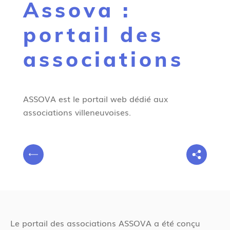
Assova :
g
n
portail des
e
associations
ASSOVA est le portail web dédié aux
associations villeneuvoises.
V
P
o
r
u
é
s
c
ê
é
t
Le portail des associations ASSOVA a été conçu
d