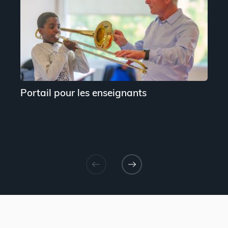
Portail pour les enseignants
P
P
(
e