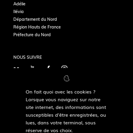
Adélie
Ilévia
Département du Nord
Région Hauts de France
Préfecture du Nord
NOUS SUIVRE
F
Y
F
I
l
o
a
n
i
u
c
s
On fait quoi avec les cookies ?
c
T
e
t
MAIRIES DE QUARTIERS
Lorsque vous naviguez sur notre
k
Découvrir les mairies de quartiers
u
b
a
site internet, des informations sont
r
b
o
g
susceptibles d'être enregistrées, ou
e
o
r
lues, dans votre terminal, sous
ESPACE PRESSE
k
a
réserve de vos choix.
Accéder à l’espace presse
m