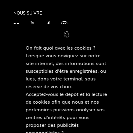
NOUS SUIVRE
F
Y
F
I
l
o
a
n
i
u
c
s
On fait quoi avec les cookies ?
c
T
e
t
MAIRIES DE QUARTIERS
Lorsque vous naviguez sur notre
k
Découvrir les mairies de quartiers
u
b
a
site internet, des informations sont
r
b
o
g
susceptibles d'être enregistrées, ou
e
o
r
lues, dans votre terminal, sous
ESPACE PRESSE
k
a
réserve de vos choix.
Accéder à l’espace presse
m
Acceptez-vous le dépôt et la lecture
de cookies afin que nous et nos
Pied
partenaires puissions analyser vos
Plan du site
de
centres d'intérêts pour vous
Mentions légales
page
proposer des publicités
Accessibilité : partiellement conforme
personnalisées ?
Données personnelles