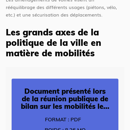
d
e
rééquilibrage des différents usages (piétons, vélo,
e
s
etc.) et une sécurisation des déplacements.
n
i
t
c
Les grands axes de la
i
politique de la ville en
matière de mobilités
Document présenté lors
de la réunion publique de
bilan sur les mobilités le...
FORMAT : PDF
POIDS : 8.26 MO