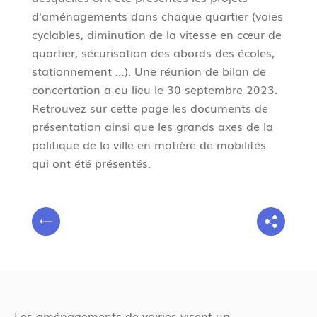
d'aménagements dans chaque quartier (voies
cyclables, diminution de la vitesse en cœur de
quartier, sécurisation des abords des écoles,
stationnement …). Une réunion de bilan de
concertation a eu lieu le 30 septembre 2023.
Retrouvez sur cette page les documents de
présentation ainsi que les grands axes de la
politique de la ville en matière de mobilités
qui ont été présentés.
V
P
o
r
u
é
s
c
ê
é
t
Les aménagements de voiries visent un