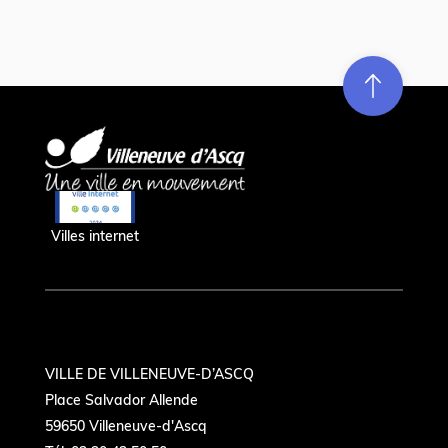
Re
m
on
e
en hau
Villes internet
VILLE DE VILLENEUVE-D’ASCQ
Place Salvador Allende
59650 Villeneuve-d'Ascq