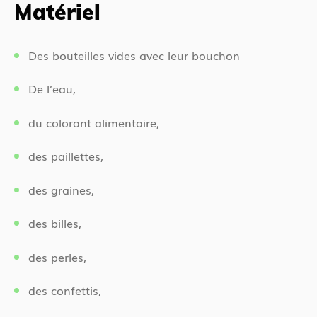
t
Matériel
d
e
e
s
n
Des bouteilles vides avec leur bouchon
i
t
c
De l’eau,
i
du colorant alimentaire,
des paillettes,
des graines,
des billes,
des perles,
des confettis,