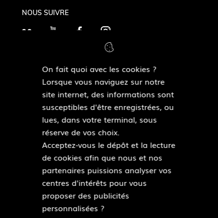
NOUS SUIVRE
F
Y
F
I
l
o
a
n
i
u
c
s
On fait quoi avec les cookies ?
c
T
e
t
MAIRIES DE QUARTIERS
Lorsque vous naviguez sur notre
k
Découvrir les mairies de quartiers
u
b
a
site internet, des informations sont
r
b
o
g
susceptibles d'être enregistrées, ou
e
o
r
lues, dans votre terminal, sous
ESPACE PRESSE
k
a
réserve de vos choix.
Accéder à l’espace presse
m
Acceptez-vous le dépôt et la lecture
de cookies afin que nous et nos
Pied
partenaires puissions analyser vos
Plan du site
de
centres d'intérêts pour vous
Mentions légales
page
proposer des publicités
Accessibilité : partiellement conforme
personnalisées ?
Données personnelles