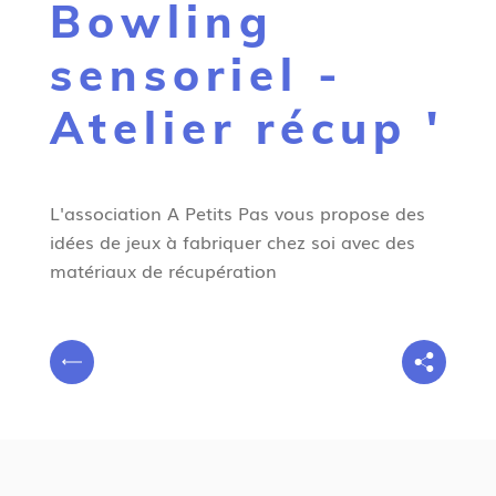
Bowling
g
n
sensoriel -
e
Atelier récup '
L'association A Petits Pas vous propose des
idées de jeux à fabriquer chez soi avec des
matériaux de récupération
V
P
o
r
u
é
s
c
ê
é