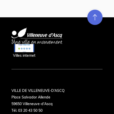
Re
m
on
e
en hau
Villes internet
VILLE DE VILLENEUVE-D’ASCQ
Place Salvador Allende
59650 Villeneuve-d'Ascq
Tél. 03 20 43 50 50