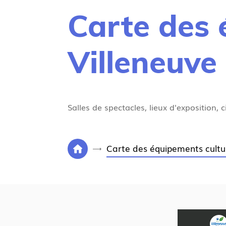
Carte des 
Villeneuve
Salles de spectacles, lieux d'exposition,
V
Carte des équipements cultur
P
o
a
u
g
s
e
ê
d
t
'
e