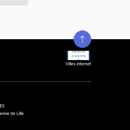
Re
m
on
e
en hau
t
r
t
Villes internet
ES
nne de Lille