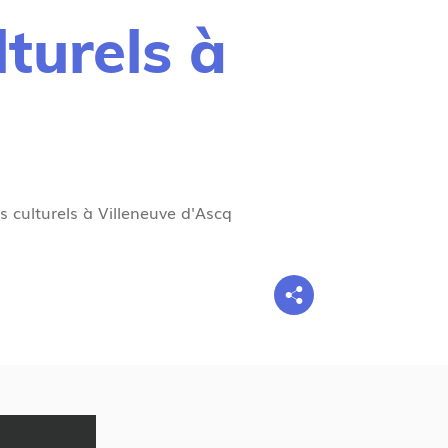
g
turels à
n
e
s culturels à Villeneuve d'Ascq