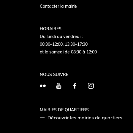
Contacter la mairie
HORAIRES
Du lundi au vendredi :
08:30–12:00, 13:30–17:30
et le samedi de 08:30 à 12:00
NOUS SUIVRE
F
Y
F
I
l
o
a
n
i
u
c
s
c
T
e
t
MAIRIES DE QUARTIERS
k
Découvrir les mairies de quartiers
u
b
a
r
b
o
g
e
o
r