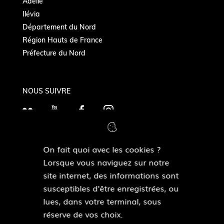
Adélie
Ilévia
Département du Nord
Région Hauts de France
Préfecture du Nord
NOUS SUIVRE
F
Y
F
I
l
o
a
n
i
u
c
s
On fait quoi avec les cookies ?
c
T
e
t
MAIRIES DE QUARTIERS
Lorsque vous naviguez sur notre
k
Découvrir les mairies de quartiers
u
b
a
site internet, des informations sont
r
b
o
g
susceptibles d'être enregistrées, ou
e
o
r
lues, dans votre terminal, sous
ESPACE PRESSE
k
a
réserve de vos choix.
Accéder à l’espace presse
m