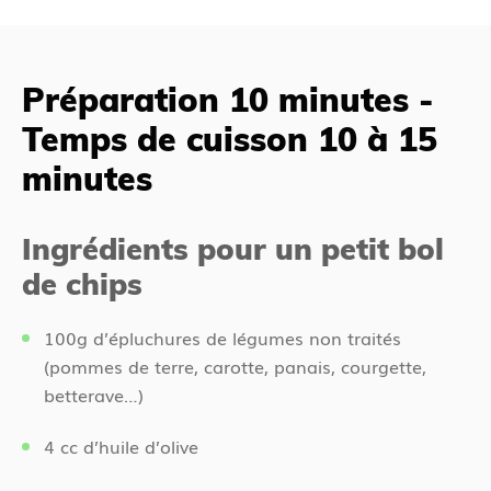
é
s
c
ê
é
t
Préparation 10 minutes -
d
e
Temps de cuisson 10 à 15
e
s
n
i
minutes
t
c
i
Ingrédients pour un petit bol
de chips
100g d’épluchures de légumes non traités
(pommes de terre, carotte, panais, courgette,
betterave…)
4 cc d’huile d’olive