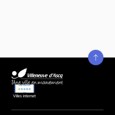
Re
m
on
e
en hau
Villes internet