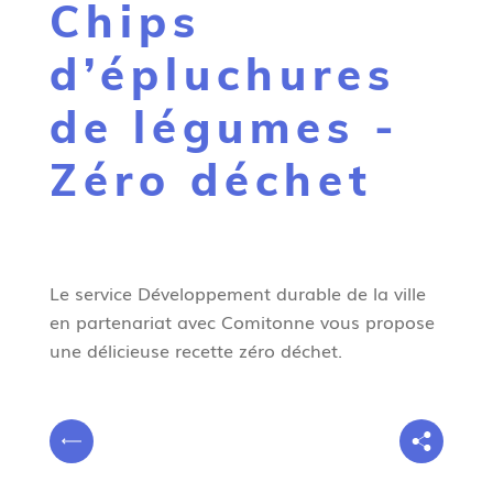
Chips
g
n
d’épluchures
e
de légumes -
Zéro déchet
Le service Développement durable de la ville
en partenariat avec Comitonne vous propose
une délicieuse recette zéro déchet.
V
P
o
r
u