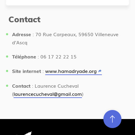
Contact
: 70 Rue Carpeaux, 59650 Villeneuve
Adresse
d’Ascq
: 06 17 22 22 15
Téléphone
:
www.hamadryade.org
Site internet
: Laurence Cucheval
Contact
(
laurencecucheval@gmail.com
)
Re
m
on
e
en hau