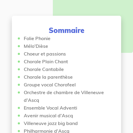
e
e
s
n
i
t
c
Sommaire
i
Folie Phonie
Mélo'Dièse
Choeur et passions
Chorale Plain Chant
Chorale Cantabile
Chorale la parenthèse
Groupe vocal Chorofeel
Orchestre de chambre de Villeneuve
d'Ascq
Ensemble Vocal Adventi
Avenir musical d'Ascq
Villeneuve jazz big band
Philharmonie d'Ascq