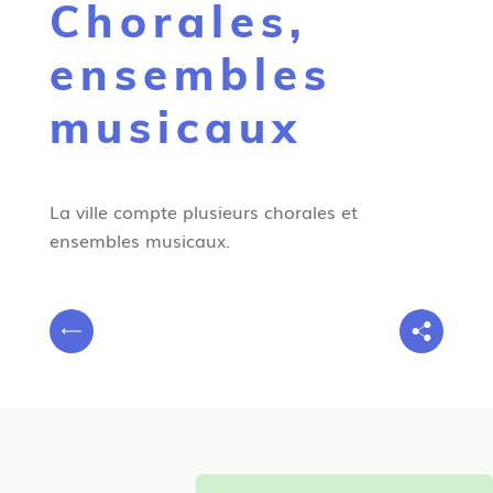
Chorales,
g
n
ensembles
e
musicaux
La ville compte plusieurs chorales et
ensembles musicaux.
V
P
o
r
u
é
s
c
ê
é
t
d