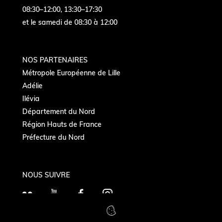
08:30–12:00, 13:30–17:30
et le samedi de 08:30 à 12:00
NOS PARTENAIRES
Métropole Européenne de Lille
Adélie
Ilévia
Département du Nord
Région Hauts de France
Préfecture du Nord
NOUS SUIVRE
F
Y
F
I
l
o
a
n
i
u
c
s