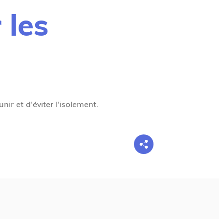
g
 les
n
e
ir et d'éviter l'isolement.