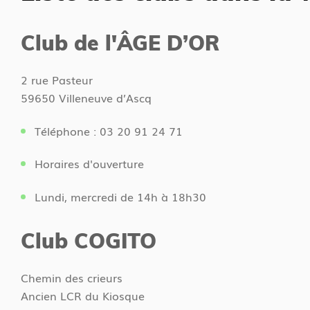
a
s
c
i
Club de l'ÂGE D’OR
c
c
u
i
2 rue Pasteur
e
59650 Villeneuve d’Ascq
i
l
Téléphone : 03 20 91 24 71
Horaires d'ouverture
Lundi, mercredi de 14h à 18h30
Club COGITO
Chemin des crieurs
Ancien LCR du Kiosque