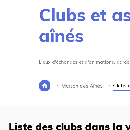
Clubs et a
aînés
Lieux d'échanges et d'animations, agréabl
V
Clubs e
Maison des Aînés
P
o
a
u
g
s
e
ê
d
t
Liste des clubs dans la v
'
e