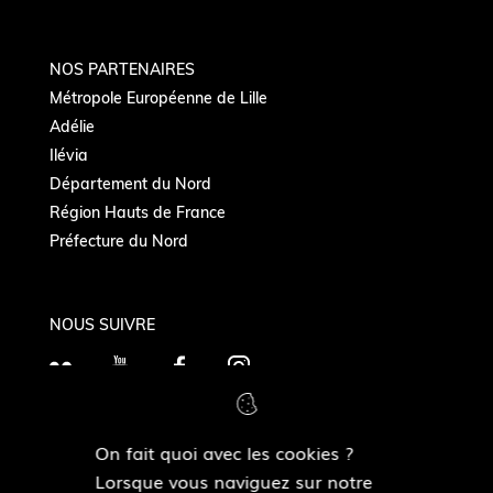
NOS PARTENAIRES
Métropole Européenne de Lille
Adélie
Ilévia
Département du Nord
Région Hauts de France
Préfecture du Nord
NOUS SUIVRE
F
Y
F
I
l
o
a
n
i
u
c
s
On fait quoi avec les cookies ?
c
T
e
t
MAIRIES DE QUARTIERS
Lorsque vous naviguez sur notre
k
Découvrir les mairies de quartiers
u
b
a