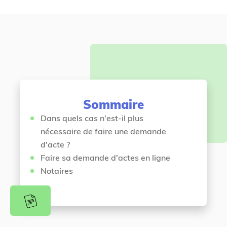
u
é
s
c
ê
é
t
d
e
e
s
n
i
t
c
Sommaire
i
Dans quels cas n'est-il plus
nécessaire de faire une demande
d'acte ?
Faire sa demande d'actes en ligne
Notaires