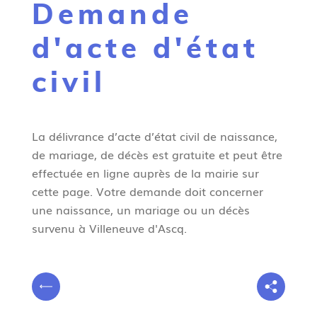
Demande
g
n
d'acte d'état
e
civil
La délivrance d’acte d’état civil de naissance,
de mariage, de décès est gratuite et peut être
effectuée en ligne auprès de la mairie sur
cette page. Votre demande doit concerner
une naissance, un mariage ou un décès
survenu à Villeneuve d'Ascq.
V
P
o
r