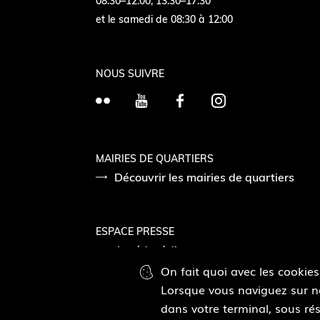
08:30–12:00, 13:30–17:30
et le samedi de 08:30 à 12:00
NOUS SUIVRE
F
Y
F
I
l
o
a
n
i
u
c
s
c
T
e
t
MAIRIES DE QUARTIERS
k
Découvrir les mairies de quartiers
u
b
a
r
b
o
g
e
o
r
ESPACE PRESSE
k
a
Accéder à l’espace presse
m
On fait quoi avec les cookies
Lorsque vous naviguez sur not
Pied
Plan du site
Mentions légales
Accessibilité
dans votre terminal, sous rés