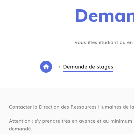
Deman
Vous êtes étudiant ou en 
V
Demande de stages
P
o
a
u
g
s
e
ê
d
t
Contacter la Direction des Ressources Humaines de la m
'
e
a
s
Attention : s'y prendre très en avance et au minimum 
c
i
demandé.
c