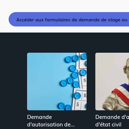
c
u
i
e
Accéder aux formulaires de demande de stage ou 
i
l
Demande
Demande d'a
d'autorisation de...
d'état civil