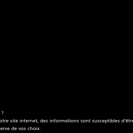
 ?
re site internet, des informations sont susceptibles d'être
 : partiellement conforme
Données personnelles
Modalités relative
erve de vos choix.