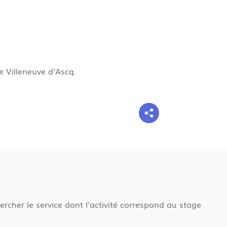
g
n
e
e Villeneuve d'Ascq.
cher le service dont l'activité correspond au stage