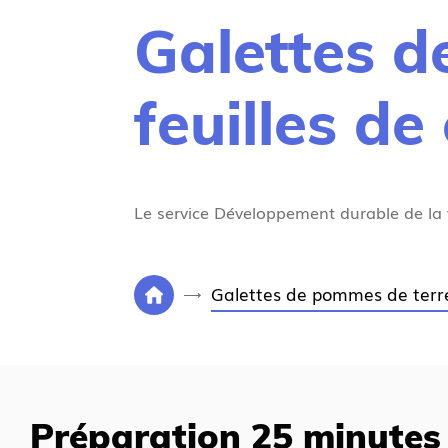
Galettes d
feuilles de
Le service Développement durable de la 
V
Galettes de pommes de terre 
P
o
a
u
g
s
e
ê
d
t
Préparation 25 minutes
'
e