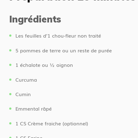
a
s
c
i
Ingrédients
c
c
u
i
Les feuilles d’1 chou-fleur non traité
e
i
5 pommes de terre ou un reste de purée
l
1 échalote ou ½ oignon
Curcuma
Cumin
Emmental râpé
1 CS Crème fraiche (optionnel)
1 CS Farine