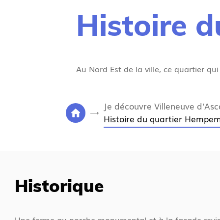
Histoire 
Au Nord Est de la ville, ce quartier qui
V
Je découvre Villeneuve d'Asc
o
Histoire du quartier Hempe
P
u
a
s
g
ê
e
t
d
Historique
e
'
s
a
i
c
Une ferme au porche monumental et à la façade revisi