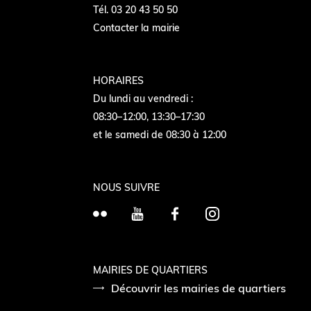
Tél. 03 20 43 50 50
Contacter la mairie
HORAIRES
Du lundi au vendredi :
08:30–12:00, 13:30–17:30
et le samedi de 08:30 à 12:00
NOUS SUIVRE
F
Y
F
I
l
o
a
n
i
u
c
s
c
T
e
t
MAIRIES DE QUARTIERS
k
Découvrir les mairies de quartiers
u
b
a
r
b
o
g