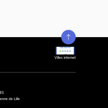
Re
m
on
e
en hau
t
r
t
Villes internet
ES
nne de Lille