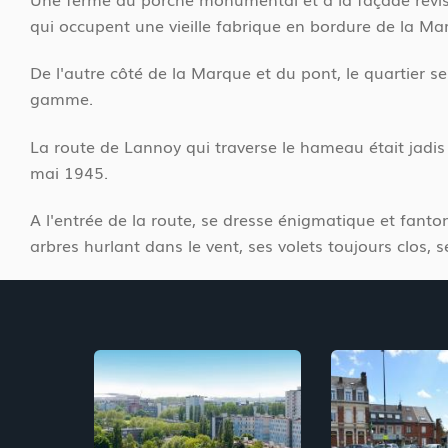
c
c
qui occupent une vieille fabrique en bordure de la Ma
i
u
e
De l'autre côté de la Marque et du pont, le quartier 
i
gamme.
l
La route de Lannoy qui traverse le hameau était jadis
mai 1945.
A l'entrée de la route, se dresse énigmatique et fant
arbres hurlant dans le vent, ses volets toujours clos, s