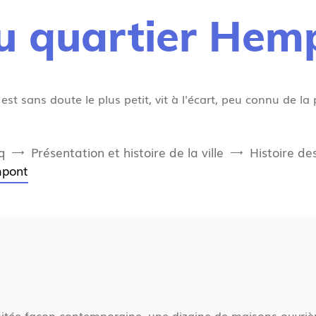
du quartier He
 est sans doute le plus petit, vit à l'écart, peu connu de la
q
Présentation et histoire de la ville
Histoire de
mpont
tée façon contemporaine, une dizaine de maisons ouvrières