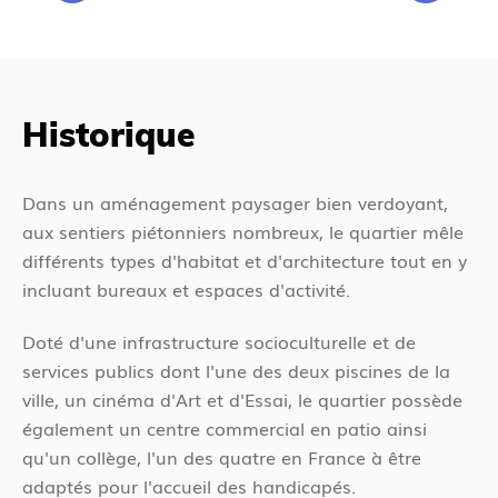
o
r
u
é
s
c
ê
é
t
Historique
d
e
e
s
n
Dans un aménagement paysager bien verdoyant,
i
t
aux sentiers piétonniers nombreux, le quartier mêle
c
différents types d'habitat et d'architecture tout en y
i
incluant bureaux et espaces d'activité.
Doté d'une infrastructure socioculturelle et de
services publics dont l'une des deux piscines de la
ville, un cinéma d'Art et d'Essai, le quartier possède
également un centre commercial en patio ainsi
qu'un collège, l'un des quatre en France à être
adaptés pour l'accueil des handicapés.