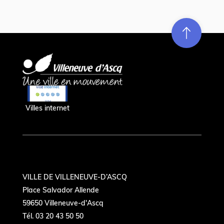
Re
m
on
e
en hau
Villes internet
VILLE DE VILLENEUVE-D’ASCQ
Place Salvador Allende
59650 Villeneuve-d'Ascq
Tél. 03 20 43 50 50