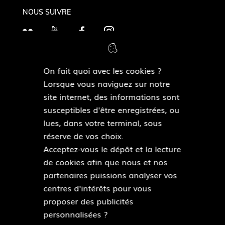
NOUS SUIVRE
F
Y
F
I
l
o
a
n
i
u
c
s
On fait quoi avec les cookies ?
c
T
e
t
MAIRIES DE QUARTIERS
Lorsque vous naviguez sur notre
k
Découvrir les mairies de quartiers
u
b
a
site internet, des informations sont
r
b
o
g
susceptibles d'être enregistrées, ou
e
o
r
lues, dans votre terminal, sous
ESPACE PRESSE
k
a
réserve de vos choix.
Accéder à l’espace presse
m
Acceptez-vous le dépôt et la lecture
de cookies afin que nous et nos
Pied
partenaires puissions analyser vos
Plan du site
de
centres d'intérêts pour vous
Mentions légales
page
proposer des publicités
Accessibilité : partiellement conforme
personnalisées ?
Données personnelles