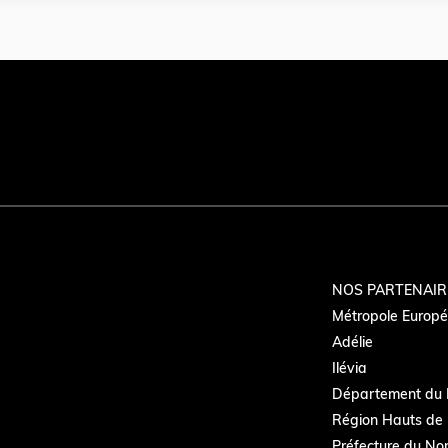
NOS PARTENAIR
Métropole Europée
Adélie
Ilévia
Département du 
Région Hauts de 
Préfecture du No