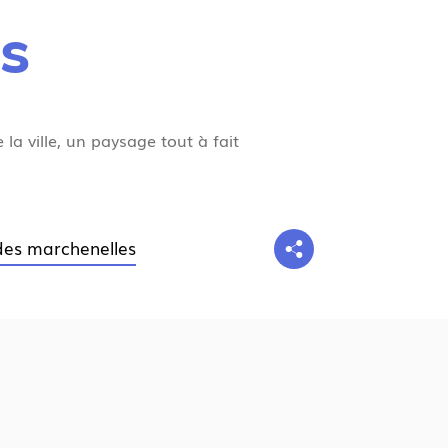
g
es
n
e
la ville, un paysage tout à fait
 des marchenelles