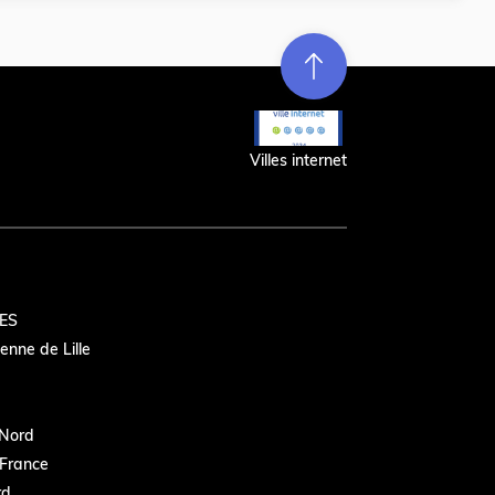
Re
m
on
e
en hau
t
r
t
Villes internet
ES
nne de Lille
Nord
France
rd