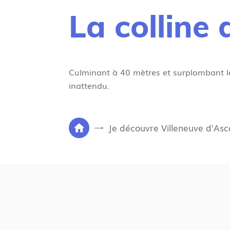
La colline
Culminant à 40 mètres et surplombant le L
inattendu.
V
Je découvre Villeneuve d'Asc
P
o
a
u
g
s
e
ê
d
t
'
e
a
s
c