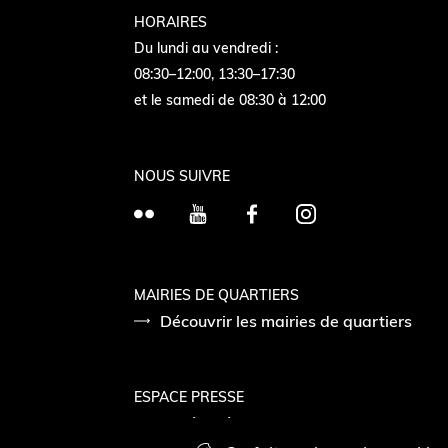
HORAIRES
Du lundi au vendredi :
08:30–12:00, 13:30–17:30
et le samedi de 08:30 à 12:00
NOUS SUIVRE
F
Y
F
I
l
o
a
n
i
u
c
s
c
T
e
t
MAIRIES DE QUARTIERS
k
Découvrir les mairies de quartiers
u
b
a
r
b
o
g
e
o
r
ESPACE PRESSE
k
a
Accéder à l’espace presse
m