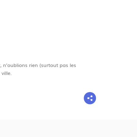
g
n
e
, n’oublions rien (surtout pas les
ville.