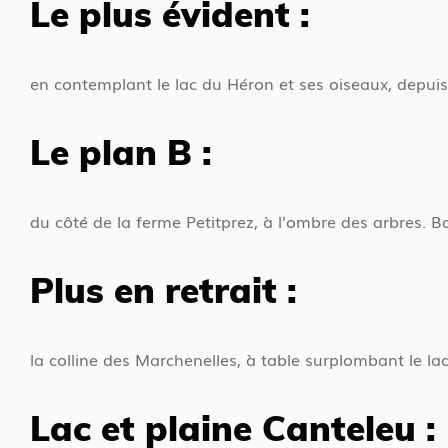
Le plus évident :
'
e
a
s
c
i
en contemplant le lac du Héron et ses oiseaux, depuis 
c
c
u
i
Le plan B :
e
i
l
du côté de la ferme Petitprez, à l’ombre des arbres. B
Plus en retrait :
la colline des Marchenelles, à table surplombant le la
Lac et plaine Canteleu :