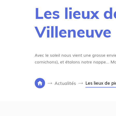
Les lieux 
Villeneuve
Avec le soleil nous vient une grosse envi
cornichons), et étalons notre nappe… Mais
V
Les lieux de p
Actualités
P
o
a
u
g
s
e
ê
d
t