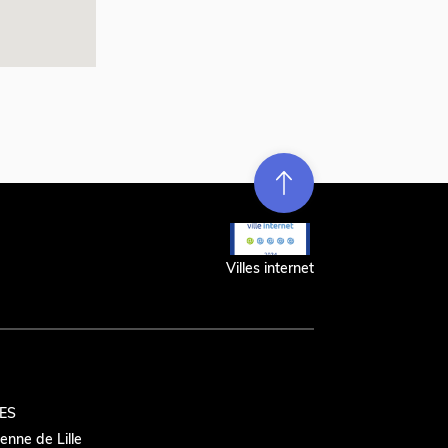
Re
m
on
e
en hau
t
r
t
Villes internet
ES
nne de Lille