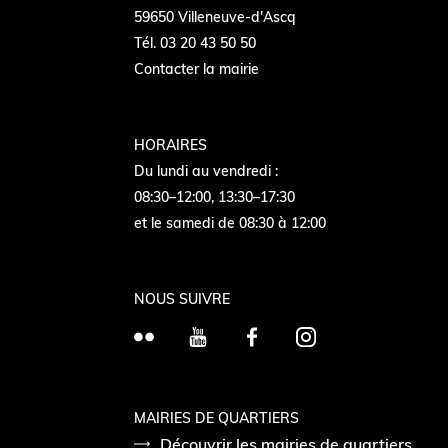
59650 Villeneuve-d'Ascq
Tél. 03 20 43 50 50
Contacter la mairie
HORAIRES
Du lundi au vendredi :
08:30–12:00, 13:30–17:30
et le samedi de 08:30 à 12:00
NOUS SUIVRE
F
Y
F
I
l
o
a
n
i
u
c
s
c
T
e
t
MAIRIES DE QUARTIERS
k
Découvrir les mairies de quartiers
u
b
a