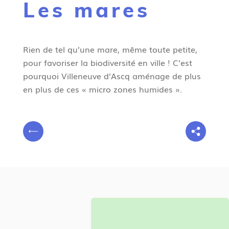
Les mares
g
n
e
Rien de tel qu’une mare, même toute petite,
pour favoriser la biodiversité en ville ! C’est
pourquoi Villeneuve d’Ascq aménage de plus
en plus de ces « micro zones humides ».
V
P
o
r
u
é
s
c
ê
é
t
d
e
e
s