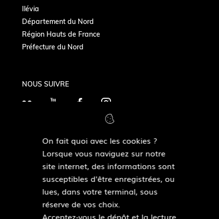
Ilévia
Département du Nord
Région Hauts de France
Préfecture du Nord
NOUS SUIVRE
F
Y
F
I
l
o
a
n
i
u
c
s
On fait quoi avec les cookies ?
c
T
e
t
MAIRIES DE QUARTIERS
Lorsque vous naviguez sur notre
k
Découvrir les mairies de quartiers
u
b
a
site internet, des informations sont
r
b
o
g
susceptibles d'être enregistrées, ou
e
o
r
lues, dans votre terminal, sous
ESPACE PRESSE
k
a
réserve de vos choix.
Accéder à l’espace presse
m
Acceptez-vous le dépôt et la lecture