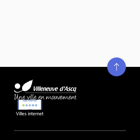
Re
m
on
e
en hau
Villes internet