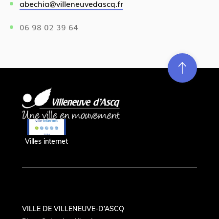
abechia@villeneuvedascq.fr
06 98 02 39 64
Re
m
on
e
en hau
Villes internet
VILLE DE VILLENEUVE-D’ASCQ