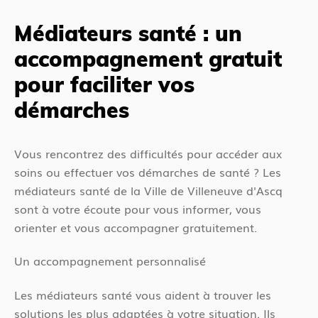
ê
é
t
Médiateurs santé : un
d
e
accompagnement gratuit
e
s
n
i
pour faciliter vos
t
c
démarches
i
Vous rencontrez des difficultés pour accéder aux
soins ou effectuer vos démarches de santé ? Les
médiateurs santé de la Ville de Villeneuve d'Ascq
sont à votre écoute pour vous informer, vous
orienter et vous accompagner gratuitement.
Un accompagnement personnalisé
Les médiateurs santé vous aident à trouver les
solutions les plus adaptées à votre situation. Ils