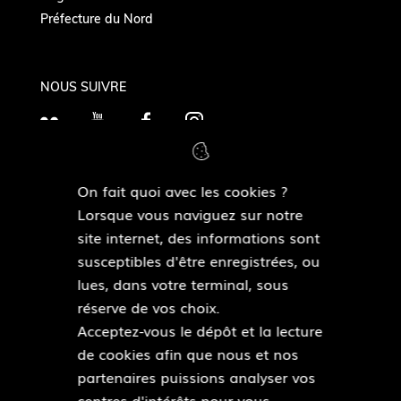
Préfecture du Nord
NOUS SUIVRE
F
Y
F
I
l
o
a
n
i
u
c
s
On fait quoi avec les cookies ?
c
T
e
t
MAIRIES DE QUARTIERS
Lorsque vous naviguez sur notre
k
Découvrir les mairies de quartiers
u
b
a
site internet, des informations sont
r
b
o
g
susceptibles d'être enregistrées, ou
e
o
r
lues, dans votre terminal, sous
ESPACE PRESSE
k
a
réserve de vos choix.
Accéder à l’espace presse
m
Acceptez-vous le dépôt et la lecture
de cookies afin que nous et nos
Pied
partenaires puissions analyser vos
Plan du site
de
centres d'intérêts pour vous
Mentions légales