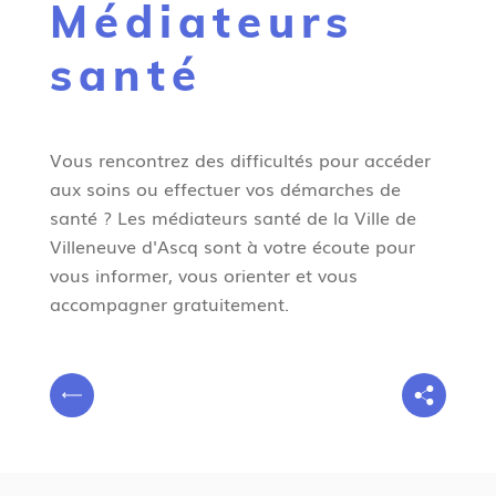
Médiateurs
g
n
santé
e
Vous rencontrez des difficultés pour accéder
aux soins ou effectuer vos démarches de
santé ? Les médiateurs santé de la Ville de
Villeneuve d'Ascq sont à votre écoute pour
vous informer, vous orienter et vous
accompagner gratuitement.
V
P
o
r
u
é
s
c