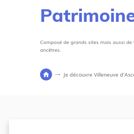
Patrimoine
Composé de grands sites mais aussi de 
ancêtres.
V
Je découvre Villeneuve d'Asc
P
o
a
u
g
s
e
ê
d
t
'
e
a
s
c