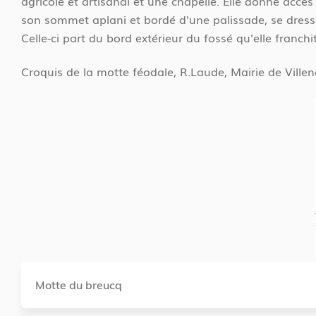
agricole et artisanal et une chapelle. Elle donne accè
son sommet aplani et bordé d'une palissade, se dresse 
Celle-ci part du bord extérieur du fossé qu'elle franc
Croquis de la motte féodale, R.Laude, Mairie de Ville
Motte du breucq