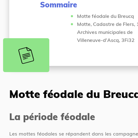
i
Sommaire
c
c
u
i
Motte féodale du Breucq
e
Motte, Cadastre de Flers,
i
Archives municipales de
l
Villeneuve-d'Ascq, 3Fi32
Motte féodale du Breuc
La période féodale
Les mottes féodales se répandent dans les campagnes de