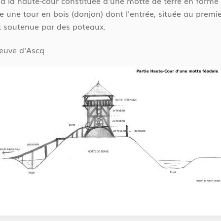
s à la haute-cour constituée d'une motte de terre en forme
une tour en bois (donjon) dont l'entrée, située au premie
hit soutenue par des poteaux.
neuve d'Ascq