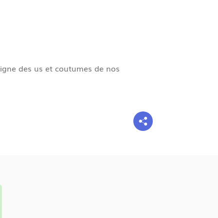
g
n
e
oigne des us et coutumes de nos