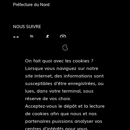
Préfecture du Nord
NOUS SUIVRE
F
Y
F
I
l
o
a
n
i
u
c
s
On fait quoi avec les cookies ?
c
T
e
t
MAIRIES DE QUARTIERS
Lorsque vous naviguez sur notre
k
Découvrir les mairies de quartiers
u
b
a
site internet, des informations sont
r
b
o
g
susceptibles d'être enregistrées, ou
e
o
r
lues, dans votre terminal, sous
ESPACE PRESSE
k
a
réserve de vos choix.
Accéder à l’espace presse
m
Acceptez-vous le dépôt et la lecture
de cookies afin que nous et nos
Pied
partenaires puissions analyser vos
Plan du site
de
centres d'intérêts pour vous
Mentions légales