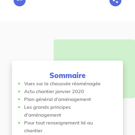
P
o
r
u
é
s
c
ê
é
t
d
e
e
s
n
i
t
c
Sommaire
i
Vues sur la chaussée réaménagée
Actu chantier janvier 2020
Plan général d'aménagement
Les grands principes
d'aménagement
Pour tout renseignement lié au
chantier