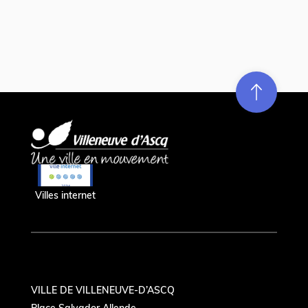
Re
m
on
e
en hau
Villes internet
VILLE DE VILLENEUVE-D’ASCQ