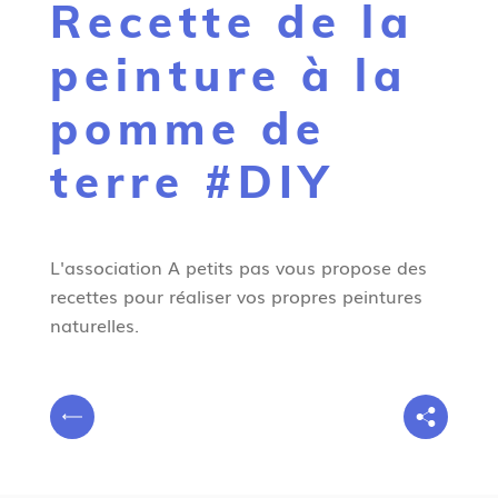
Recette de la
g
n
peinture à la
e
pomme de
terre #DIY
L'association A petits pas vous propose des
recettes pour réaliser vos propres peintures
naturelles.
V
P
o
r
u
é
s