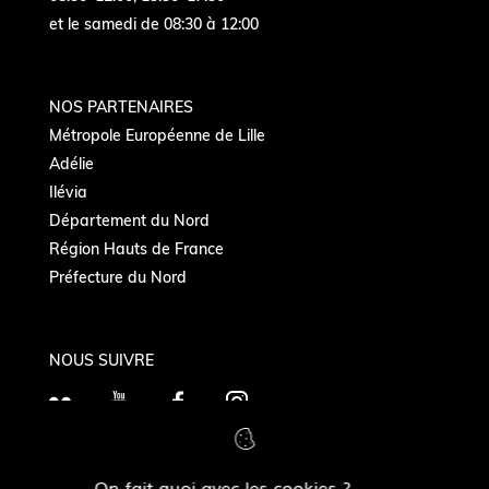
et le samedi de 08:30 à 12:00
NOS PARTENAIRES
Métropole Européenne de Lille
Adélie
Ilévia
Département du Nord
Région Hauts de France
Préfecture du Nord
NOUS SUIVRE
F
Y
F
I
l
o
a
n
i
u
c
s
On fait quoi avec les cookies ?