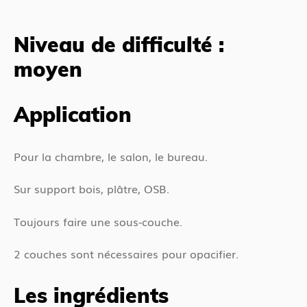
c
ê
é
t
Niveau de difficulté :
d
e
moyen
e
s
n
i
t
c
Application
i
Pour la chambre, le salon, le bureau.
Sur support bois, plâtre, OSB.
Toujours faire une sous-couche.
2 couches sont nécessaires pour opacifier.
Les ingrédients