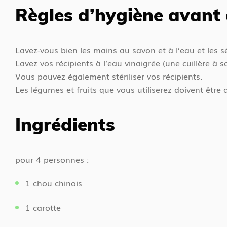
i
Règles d’hygiène avant
c
c
u
i
e
Lavez-vous bien les mains au savon et à l’eau et les s
i
Lavez vos récipients à l’eau vinaigrée (une cuillère à so
l
Vous pouvez également stériliser vos récipients.
Les légumes et fruits que vous utiliserez doivent être
Ingrédients
pour 4 personnes :
1 chou chinois
1 carotte