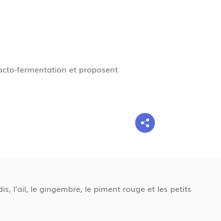
g
n
e
 lacto-fermentation et proposent
, l’ail, le gingembre, le piment rouge et les petits