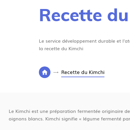
Recette du
Le service développement durable et l'at
la recette du Kimchi
V
Recette du Kimchi
P
o
a
u
g
s
e
ê
d
t
Le Kimchi est une préparation fermentée originaire de C
'
e
oignons blancs. Kimchi signifie « légume fermenté par 
a
s
c