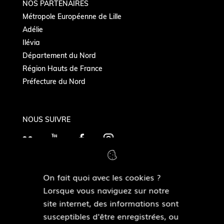
NOS PARTENAIRES
Métropole Européenne de Lille
Adélie
Ilévia
Département du Nord
Région Hauts de France
Préfecture du Nord
NOUS SUIVRE
F
Y
F
I
l
o
a
n
i
u
c
s
On fait quoi avec les cookies ?
c
T
e
t
MAIRIES DE QUARTIERS
Lorsque vous naviguez sur notre
k
Découvrir les mairies de quartiers
u
b
a
site internet, des informations sont
r
b
o
g
susceptibles d'être enregistrées, ou
e
o
r