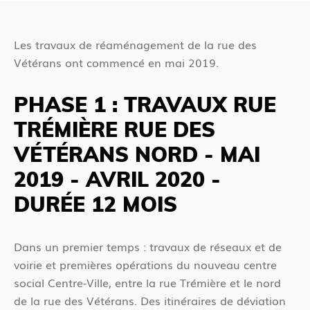
s
c
ê
é
t
Les travaux de réaménagement de la rue des
d
e
Vétérans ont commencé en mai 2019.
e
s
n
i
PHASE 1 : TRAVAUX RUE
t
c
TRÉMIÈRE RUE DES
i
VÉTÉRANS NORD - MAI
2019 - AVRIL 2020 -
DURÉE 12 MOIS
Dans un premier temps : travaux de réseaux et de
voirie et premières opérations du nouveau centre
social Centre-Ville, entre la rue Trémière et le nord
de la rue des Vétérans. Des itinéraires de déviation