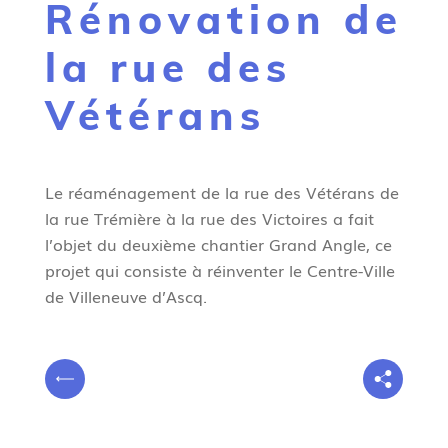
Rénovation de
g
n
la rue des
e
Vétérans
Le réaménagement de la rue des Vétérans de
la rue Trémière à la rue des Victoires a fait
l’objet du deuxième chantier Grand Angle, ce
projet qui consiste à réinventer le Centre-Ville
de Villeneuve d’Ascq.
V
P
o
r
u
é