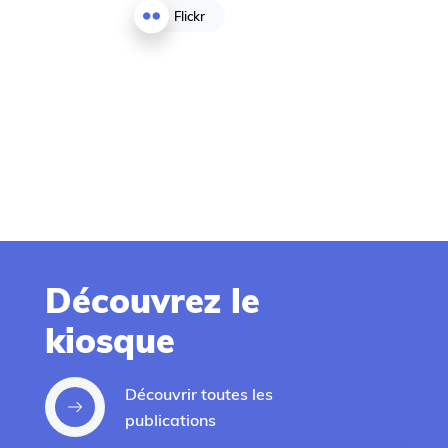
Flickr
Facebook
Découvrez le
kiosque
Bon dimanche à
Villeneuve d'Ascq
🌞💚
Découvrir toutes les
publications