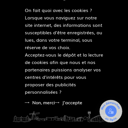
i
u
c
s
On fait quoi avec les cookies ?
c
T
e
t
MAIRIES DE QUARTIERS
Lorsque vous naviguez sur notre
k
Découvrir les mairies de quartiers
u
b
a
site internet, des informations sont
r
b
o
g
susceptibles d'être enregistrées, ou
e
o
r
lues, dans votre terminal, sous
ESPACE PRESSE
k
a
réserve de vos choix.
Accéder à l’espace presse
m
Acceptez-vous le dépôt et la lecture
de cookies afin que nous et nos
Pied
partenaires puissions analyser vos
Plan du site
de
centres d'intérêts pour vous
Mentions légales
page
proposer des publicités
Accessibilité : partiellement conforme
personnalisées ?
Données personnelles
Modalités relatives aux cookies
Non, merci
J'accepte
M
e
s
d