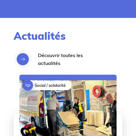
a
l
i
t
é
s
Actualités
Découvrir toutes les
actualités
Social / solidarité