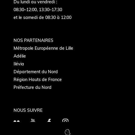
Du lundi au vendredi :
08:30–12:00, 13:30–17:30
et le samedi de 08:30 à 12:00
NOS PARTENAIRES
Métropole Européenne de Lille
Adélie
Ilévia
Département du Nord
Région Hauts de France
Préfecture du Nord
NOUS SUIVRE
F
Y
F
I
l
o
a
n