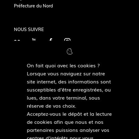
Préfecture du Nord
NOUS SUIVRE
F
Y
F
I
l
o
a
n
i
u
c
s
On fait quoi avec les cookies ?
c
T
e
t
MAIRIES DE QUARTIERS
Lorsque vous naviguez sur notre
k
Découvrir les mairies de quartiers
u
b
a
site internet, des informations sont
r
b
o
g
susceptibles d'être enregistrées, ou
e
o
r
lues, dans votre terminal, sous
ESPACE PRESSE
k
a
réserve de vos choix.
Accéder à l’espace presse
m
Acceptez-vous le dépôt et la lecture
de cookies afin que nous et nos
Pied
partenaires puissions analyser vos
Plan du site
de
centres d'intérêts pour vous
Mentions légales