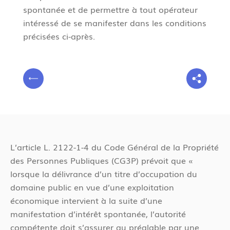
spontanée et de permettre à tout opérateur
intéressé de se manifester dans les conditions
précisées ci-après.
V
P
o
r
u
é
s
c
ê
é
t
L’article L. 2122-1-4 du Code Général de la Propriété
d
e
des Personnes Publiques (CG3P) prévoit que «
e
s
lorsque la délivrance d’un titre d’occupation du
n
i
domaine public en vue d’une exploitation
t
c
économique intervient à la suite d’une
i
manifestation d’intérêt spontanée, l’autorité
compétente doit s’assurer au préalable par une