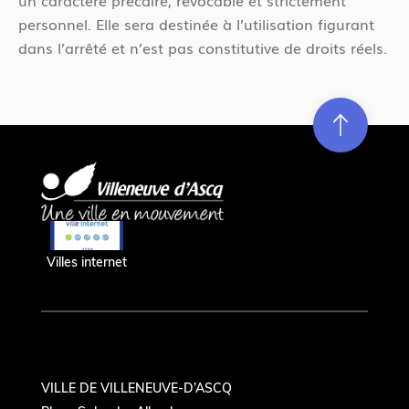
un caractère précaire, révocable et strictement
personnel. Elle sera destinée à l’utilisation figurant
dans l’arrêté et n’est pas constitutive de droits réels.
Re
m
on
e
en hau
Villes internet
VILLE DE VILLENEUVE-D’ASCQ