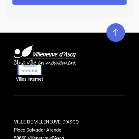
Re
m
on
e
en hau
Villes internet
VILLE DE VILLENEUVE-D’ASCQ
Place Salvador Allende
59650 Villeneuve-d'Ascq