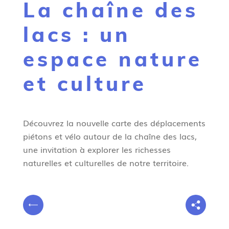
La chaîne des
g
n
lacs : un
e
espace nature
et culture
Découvrez la nouvelle carte des déplacements
piétons et vélo autour de la chaîne des lacs,
une invitation à explorer les richesses
naturelles et culturelles de notre territoire.
V
P
o
r
u