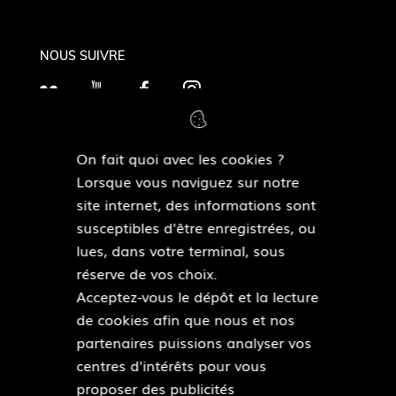
NOUS SUIVRE
F
Y
F
I
l
o
a
n
i
u
c
s
On fait quoi avec les cookies ?
c
T
e
t
MAIRIES DE QUARTIERS
Lorsque vous naviguez sur notre
k
Découvrir les mairies de quartiers
u
b
a
site internet, des informations sont
r
b
o
g
susceptibles d'être enregistrées, ou
e
o
r
lues, dans votre terminal, sous
ESPACE PRESSE
k
a
réserve de vos choix.
Accéder à l’espace presse
m
Acceptez-vous le dépôt et la lecture
de cookies afin que nous et nos
Pied
partenaires puissions analyser vos
Plan du site
de
centres d'intérêts pour vous
Mentions légales
page
proposer des publicités
Accessibilité : partiellement conforme