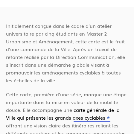
é
s
c
ê
é
t
Initialement conçue dans le cadre d’un atelier
d
e
universitaire par cinq étudiants en Master 2
e
s
Urbanisme et Aménagement, cette carte est le fruit
n
i
d’une commande de la Ville. Après un travail de
t
c
refonte réalisé par la Direction Communication, elle
i
s’inscrit dans une démarche globale visant à
promouvoir les aménagements cyclables à toutes
les échelles de la ville.
Cette carte, première d’une série, marque une étape
importante dans la mise en valeur de la mobilité
douce. Elle accompagne une
carte générale de la
Ville qui présente les grands axes cyclables
,
offrant une vision claire des itinéraires reliant les
différents quartiers et les communes environnantes.