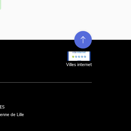
Re
m
on
e
en hau
t
r
t
Villes internet
ES
nne de Lille