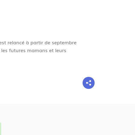
g
n
e
 est relancé à partir de septembre
 les futures mamans et leurs