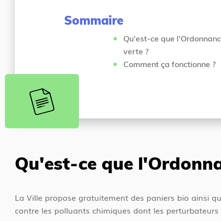
s
c
i
Sommaire
c
c
u
i
Qu'est-ce que l'Ordonnan
e
verte ?
i
Comment ça fonctionne ?
l
Qu'est-ce que l'Ordonna
La Ville propose gratuitement des paniers bio ainsi qu
contre
les polluants chimiques dont les perturbateurs 