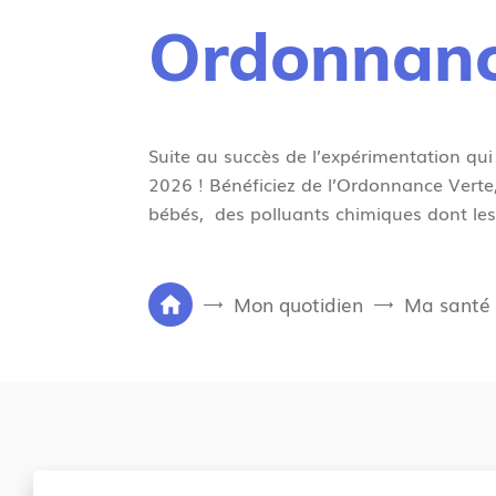
Ordonnanc
Suite au succès de l’expérimentation qui 
2026 ! Bénéficiez de l’Ordonnance Verte
bébés,
des polluants chimiques dont les
V
Mon quotidien
Ma santé
P
o
a
u
g
s
e
ê
d
t
'
e
a