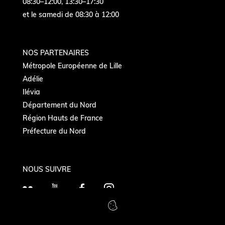
08:30–12:00, 13:30–17:30
et le samedi de 08:30 à 12:00
NOS PARTENAIRES
Métropole Européenne de Lille
Adélie
Ilévia
Département du Nord
Région Hauts de France
Préfecture du Nord
NOUS SUIVRE
F
Y
F
I
l
o
a
n
i
u
c
s