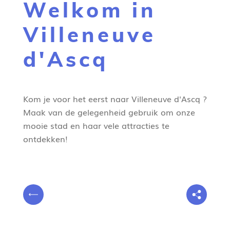
Welkom in
g
n
Villeneuve
e
d'Ascq
Kom je voor het eerst naar Villeneuve d'Ascq ?
Maak van de gelegenheid gebruik om onze
mooie stad en haar vele attracties te
ontdekken!
V
P
o
r
u
é