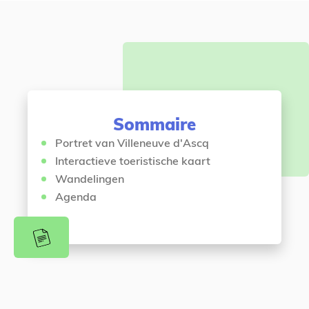
s
c
ê
é
t
d
e
e
s
n
i
t
c
Sommaire
i
Portret van Villeneuve d'Ascq
Interactieve toeristische kaart
Wandelingen
Agenda